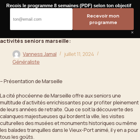
Passer
Recois le programme 8 semaines (PDF) selon ton objectif
au
Bahoo
Recevoir mon
contenu
programme
×
activités seniors marseille:
Vanness Jamal
juillet 11, 2024
Généraliste
– Présentation de Marseille
La cité phocéenne de Marseille offre aux seniors une
multitude d’activités enrichissantes pour profiter pleinement
de leurs années de retraite. Que ce soit la découverte des
calanques majestueuses qui bordent la ville, les visites
culturelles des musées et monuments historiques ou même
les balades tranquilles dans le Vieux-Port animé, il y en a pour
tous les goûts.