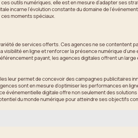
es outils numériques, elle est en mesure d’adapter ses stra
tale incarne l’évolution constante du domaine de l’événementie
r ces moments spéciaux.
a variété de services offerts. Ces agences ne se contentent p
visibilité en ligne et renforcer la présence numérique d’une 
 référencement payant, les agences digitales offrent un larg
ales leur permet de concevoir des campagnes publicitaires inno
agences sont en mesure d’optimiser les performances en ligne
ence événementielle digitale offre non seulement des solutio
e potentiel du monde numérique pour atteindre ses objectifs c