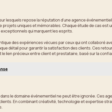
 sur lesquels repose la réputation d’une agence événementielle
on de projets uniques et mémorables. Chaque étude de cas est 
exceptionnels qui marquent les esprits.
tique des expériences vécues par ceux qui ont collaboré avec 
ue détail pour garantir la satisfaction des clients. Ces retou
 lien précieux entre client et prestataire, basé sur la confi
anse
s dans le domaine événementiel ne peut être ignorée. Ces age
ients. En combinant créativité, technologie et expertise str
s.