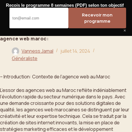
Passer
Recois le programme 8 semaines (PDF) selon ton objectif
au
Bahoo
Recevoir mon
contenu
programme
×
agence web maroc:
Vanness Jamal
juillet 14, 2024
Généraliste
– Introduction: Contexte de l’agence web au Maroc
L’essor des agences web au Maroc reflète indéniablement
l’évolution rapide du secteur numérique dans le pays. Avec
une demande croissante pour des solutions digitales de
qualité, les agences web marocaines se distinguent par leur
créativité et leur expertise technique. Cela se traduit par la
création de sites internet innovants, la mise en place de
stratégies marketing efficaces et le développement