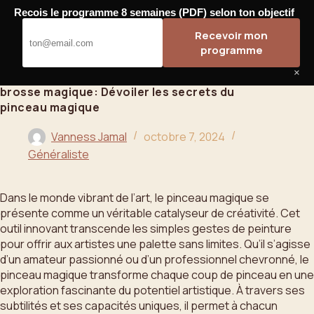
Passer
Recois le programme 8 semaines (PDF) selon ton objectif
au
Bahoo
Recevoir mon
contenu
programme
×
brosse magique: Dévoiler les secrets du
pinceau magique
Vanness Jamal
octobre 7, 2024
Généraliste
Dans le monde vibrant de l’art, le pinceau magique se
présente comme un véritable catalyseur de créativité. Cet
outil innovant transcende les simples gestes de peinture
pour offrir aux artistes une palette sans limites. Qu’il s’agisse
d’un amateur passionné ou d’un professionnel chevronné, le
pinceau magique transforme chaque coup de pinceau en une
exploration fascinante du potentiel artistique. À travers ses
subtilités et ses capacités uniques, il permet à chacun