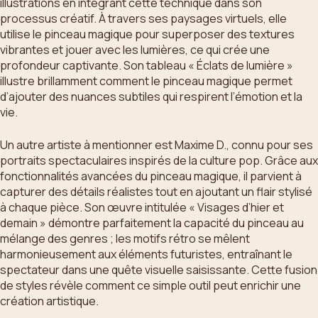
illustrations en intégrant cette technique dans son
processus créatif. À travers ses paysages virtuels, elle
utilise le pinceau magique pour superposer des textures
vibrantes et jouer avec les lumières, ce qui crée une
profondeur captivante. Son tableau « Éclats de lumière »
illustre brillamment comment le pinceau magique permet
d’ajouter des nuances subtiles qui respirent l’émotion et la
vie.
Un autre artiste à mentionner est Maxime D., connu pour ses
portraits spectaculaires inspirés de la culture pop. Grâce aux
fonctionnalités avancées du pinceau magique, il parvient à
capturer des détails réalistes tout en ajoutant un flair stylisé
à chaque pièce. Son œuvre intitulée « Visages d’hier et
demain » démontre parfaitement la capacité du pinceau au
mélange des genres ; les motifs rétro se mêlent
harmonieusement aux éléments futuristes, entraînant le
spectateur dans une quête visuelle saisissante. Cette fusion
de styles révèle comment ce simple outil peut enrichir une
création artistique.