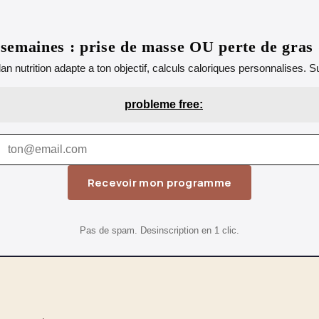
emaines : prise de masse OU perte de gras
lan nutrition adapte a ton objectif, calculs caloriques personnalises.
probleme free:
Recevoir mon programme
Pas de spam. Desinscription en 1 clic.