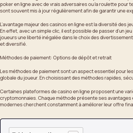
poker en ligne avec de vrais adversaires ou la roulette pour t
sont souvent mis à jour régulièrement afin de garantir une exp
L’avantage majeur des casinos en ligne est la diversité des 
En effet, avec un simple clic, il est possible de passer d’un 
joueurs une liberté inégalée dans le choix des divertissements 
et diversifié.
Méthodes de paiement: Options de dépôt et retrait
Les méthodes de paiement sont un aspect essentiel pour les 
globale du joueur. En choisissant des méthodes rapides, sécu
Certaines plateformes de casino en ligne proposent une varié
cryptomonnaies. Chaque méthode présente ses avantages et inc
modernes cherchent constamment à améliorer leur offre finan