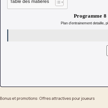
Table des matières
Programme 8 s
Plan d'entrainement detaille, p
Bonus et promotions: Offres attractives pour joueurs