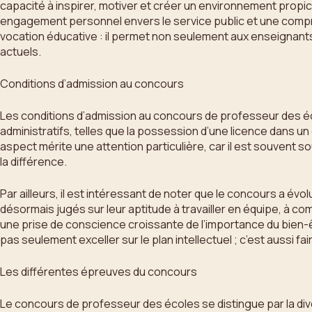
capacité à inspirer, motiver et créer un environnement propi
engagement personnel envers le service public et une compré
vocation éducative : il permet non seulement aux enseignan
actuels.
Conditions d’admission au concours
Les conditions d’admission au concours de professeur des éc
administratifs, telles que la possession d’une licence dans 
aspect mérite une attention particulière, car il est souvent s
la différence.
Par ailleurs, il est intéressant de noter que le concours a é
désormais jugés sur leur aptitude à travailler en équipe, à co
une prise de conscience croissante de l’importance du bien-êt
pas seulement exceller sur le plan intellectuel ; c’est aussi 
Les différentes épreuves du concours
Le concours de professeur des écoles se distingue par la di