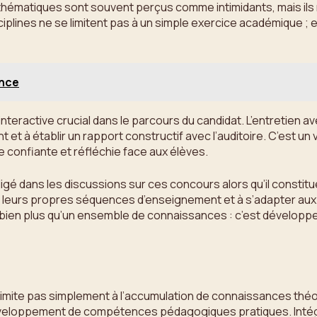
mathématiques sont souvent perçus comme intimidants, mais il
ines ne se limitent pas à un simple exercice académique ; el
ance
nteractive crucial dans le parcours du candidat. L’entretien 
t à établir un rapport constructif avec l’auditoire. C’est un v
 confiante et réfléchie face aux élèves.
ligé dans les discussions sur ces concours alors qu’il consti
oir leurs propres séquences d’enseignement et à s’adapter aux 
t bien plus qu’un ensemble de connaissances : c’est développ
imite pas simplement à l’accumulation de connaissances théor
développement de compétences pédagogiques pratiques. Intég