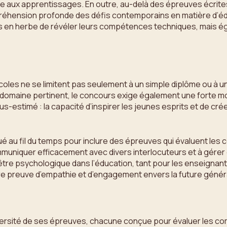
ce aux apprentissages. En outre, au-delà des épreuves écrites
hension profonde des défis contemporains en matière d’éduca
ts en herbe de révéler leurs compétences techniques, mais 
oles ne se limitent pas seulement à un simple diplôme ou à 
un domaine pertinent, le concours exige également une forte m
ous-estimé : la capacité d’inspirer les jeunes esprits et de c
volué au fil du temps pour inclure des épreuves qui évaluent l
mmuniquer efficacement avec divers interlocuteurs et à gérer de
re psychologique dans l’éducation, tant pour les enseignants 
faire preuve d’empathie et d’engagement envers la future génér
versité de ses épreuves, chacune conçue pour évaluer les co