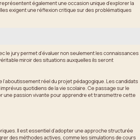
s représentent également une occasion unique d’explorer la
les exigent une réflexion critique sur des problématiques
avec le jury permet d’évaluer non seulement les connaissances
éritable miroir des situations auxquelles ils seront
tue l’aboutissement réel du projet pédagogique. Les candidats
imprévus quotidiens de la vie scolaire. Ce passage sur le
er une passion vivante pour apprendre et transmettre cette
iques. Il est essentiel d’adopter une approche structurée
rer des méthodes actives, comme les simulations de cours