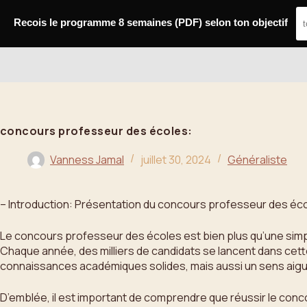
Passer
au
Recois le programme 8 semaines (PDF) selon ton objectif
contenu
Bahoo
concours professeur des écoles:
Vanness Jamal
juillet 30, 2024
Généraliste
– Introduction: Présentation du concours professeur des éc
Le concours professeur des écoles est bien plus qu’une simpl
Chaque année, des milliers de candidats se lancent dans cet
connaissances académiques solides, mais aussi un sens aigu 
D’emblée, il est important de comprendre que réussir le con