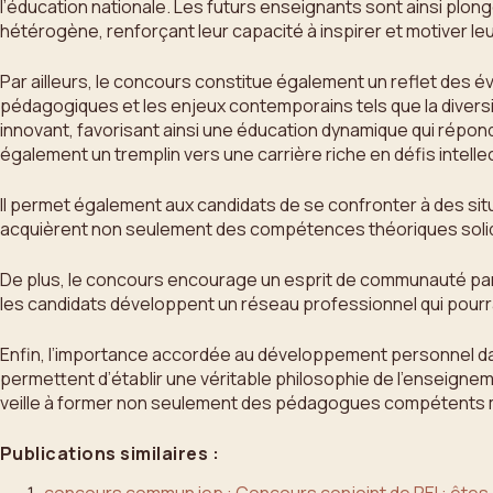
l’éducation nationale. Les futurs enseignants sont ainsi plo
hétérogène, renforçant leur capacité à inspirer et motiver le
Par ailleurs, le concours constitue également un reflet des
pédagogiques et les enjeux contemporains tels que la diversité 
innovant, favorisant ainsi une éducation dynamique qui répon
également un tremplin vers une carrière riche en défis intelle
Il permet également aux candidats de se confronter à des situat
acquièrent non seulement des compétences théoriques solide
De plus, le concours encourage un esprit de communauté parmi
les candidats développent un réseau professionnel qui pourra 
Enfin, l’importance accordée au développement personnel da
permettent d’établir une véritable philosophie de l’enseignem
veille à former non seulement des pédagogues compétents ma
Publications similaires :