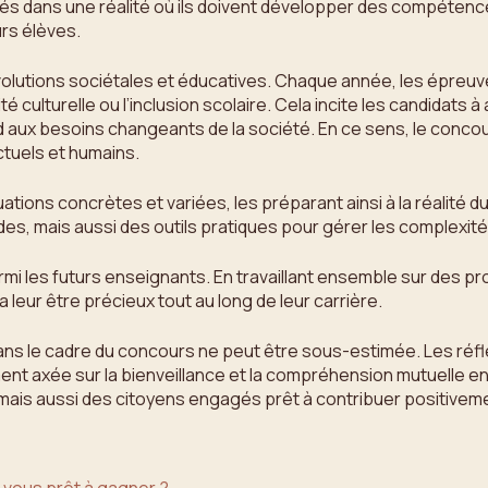
ngés dans une réalité où ils doivent développer des compéten
urs élèves.
 évolutions sociétales et éducatives. Chaque année, les épre
culturelle ou l’inclusion scolaire. Cela incite les candidats à 
d aux besoins changeants de la société. En ce sens, le concou
ctuels et humains.
ions concrètes et variées, les préparant ainsi à la réalité du 
s, mais aussi des outils pratiques pour gérer les complexit
 les futurs enseignants. En travaillant ensemble sur des pro
leur être précieux tout au long de leur carrière.
ns le cadre du concours ne peut être sous-estimée. Les réfl
ent axée sur la bienveillance et la compréhension mutuelle en
is aussi des citoyens engagés prêt à contribuer positivemen