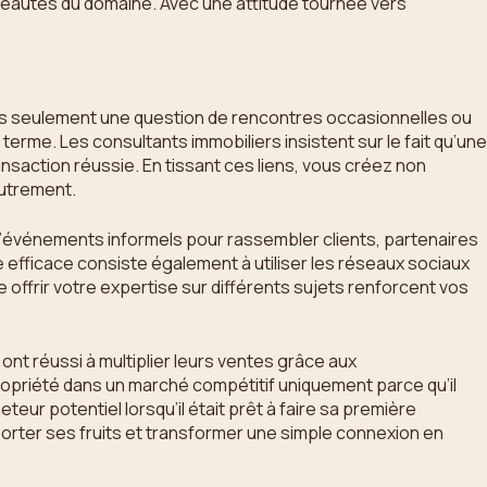
veautés du domaine. Avec une attitude tournée vers
t pas seulement une question de rencontres occasionnelles ou
terme. Les consultants immobiliers insistent sur le fait qu’une
saction réussie. En tissant ces liens, vous créez non
autrement.
n d’événements informels pour rassembler clients, partenaires
 efficace consiste également à utiliser les réseaux sociaux
offrir votre expertise sur différents sujets renforcent vos
nt réussi à multiplier leurs ventes grâce aux
opriété dans un marché compétitif uniquement parce qu’il
teur potentiel lorsqu’il était prêt à faire sa première
porter ses fruits et transformer une simple connexion en