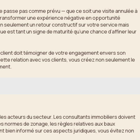
 se passe pas comme prévu — que ce soit une visite annulée à
t transformer une expérience négative en opportunité
on seulement un retour constructif sur votre service mais
e est tant un signe de maturité qu’une chance d’affiner leur
 un client doit témoigner de votre engagement envers son
ette relation avec vos clients, vous créez non seulement le
ement.
les acteurs du secteur. Les consultants immobiliers doivent
es normes de zonage, les règles relatives aux baux
ant bien informé sur ces aspects juridiques, vous évitez non