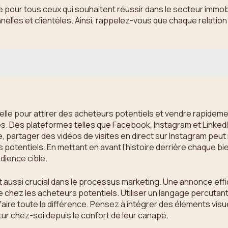
 pour tous ceux qui souhaitent réussir dans le secteur immobil
elles et clientéles. Ainsi, rappelez-vous que chaque relation 
ntielle pour attirer des acheteurs potentiels et vendre rapidem
s. Des plateformes telles que Facebook, Instagram et Linked
partager des vidéos de visites en direct sur Instagram peut n
potentiels. En mettant en avant l’histoire derrière chaque bi
dience cible.
 aussi crucial dans le processus marketing. Une annonce effi
ne chez les acheteurs potentiels. Utiliser un langage percut
aire toute la différence. Pensez à intégrer des éléments vis
utur chez-soi depuis le confort de leur canapé.