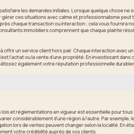
 satisfaire les demandes initiales. Lorsque quelque chose ne
oir gérer ces situations avec calme et professionnalisme peu
après chaque transaction ou interaction ; cela vous fournira n
consultants immobiliers comprennent que chaque plainte résolu
 à offrir un service client hors pair. Chaque interaction avec
t l’achat ou la vente d’une propriété. En investissant dans c
us bâtissez également votre réputation professionnelle durabl
lois et réglementations en vigueur est essentielle pour tous 
arier considérablement d’une région à l’autre. Par exemple, l
gation lors de ventes peuvent changer selon la localité. En ét
nt votre crédibilité auprès de vos clients.