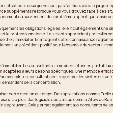
 délicat pour ceux qui ne sont pas familiers avec le jargon lég
ance supplémentaire lorsque vous vous trouvez face à des sit
u moment où surviennent des problèmes spécifiques mais aussi
uniquement les obligations légales; elle inclut également un
e et le professionnalisme. Les clients apprécient particulière
 droit immobilier. En intégrant cette connaissance réglemen
lement un précédent positif pour l’ensemble du secteur immob
’immobilier. Les consultants immobiliers étonnés par l’afflux 
on adaptées à leurs besoins spécifiques. Une méthode effica
s. Par exemple, un consultant peut regrouper les visites sur u
i demandent de la concentration.
timiser cette gestion du temps. Des applications comme Trell
piers. De plus, des logiciels spécialisés comme Zillow ou Real
moins éprouvant. Cela permet également aux consultants de se