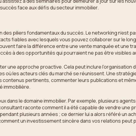
u assistez à des séminaires pour demeurer à jour sur les nou
succès face aux défis du secteur immobilier.
t l’un des piliers fondamentaux du succès. Le networking n’es
tacts fiables avec lesquels vous pouvez collaborer sur le long 
vent faire la différence entre une vente manquée et une tran
ccès à des opportunités qui pourraient ne pas être visibles 
opter une approche proactive. Cela peut inclure l’organisatio
es où les acteurs clés du marché se réunissent. Une stratégie
s contenus pertinents, commenter leurs publications et même 
 immobilière.
 dans le domaine immobilier. Par exemple, plusieurs agents o
onsultant raconte comment il a été capable de vendre une pr
pendant plusieurs années ; ce dernier lui a alors référé un ache
nt comment un investissement sincère dans vos relations peut 