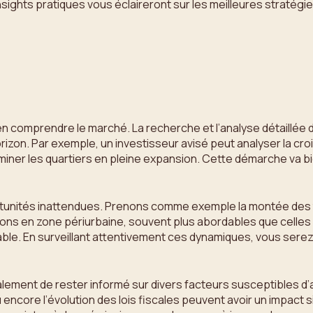
nsights pratiques vous éclaireront sur les meilleures stratégi
e bien comprendre le marché. La recherche et l’analyse détaill
’horizon. Par exemple, un investisseur avisé peut analyser la 
ner les quartiers en pleine expansion. Cette démarche va bien
nités inattendues. Prenons comme exemple la montée des télé
s en zone périurbaine, souvent plus abordables que celles sit
ble. En surveillant attentivement ces dynamiques, vous sere
alement de rester informé sur divers facteurs susceptibles d’a
 encore l’évolution des lois fiscales peuvent avoir un impact s