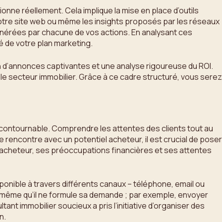
ionne réellement. Cela implique la mise en place d’outils
otre site web ou même les insights proposés par les réseaux
nérées par chacune de vos actions. En analysant ces
é de votre plan marketing.
n d’annonces captivantes et une analyse rigoureuse du ROI.
le secteur immobilier. Grâce à ce cadre structuré, vous serez
 incontournable. Comprendre les attentes des clients tout au
 rencontre avec un potentiel acheteur, il est crucial de poser
’acheteur, ses préoccupations financières et ses attentes
onible à travers différents canaux – téléphone, email ou
nt même qu’il ne formule sa demande ; par exemple, envoyer
ant immobilier soucieux a pris l’initiative d’organiser des
n.