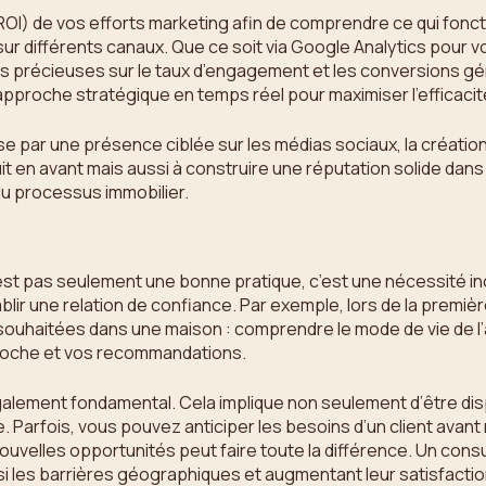
 (ROI) de vos efforts marketing afin de comprendre ce qui fonct
r différents canaux. Que ce soit via Google Analytics pour v
 précieuses sur le taux d’engagement et les conversions gé
approche stratégique en temps réel pour maximiser l’efficacit
 par une présence ciblée sur les médias sociaux, la créatio
en avant mais aussi à construire une réputation solide dans 
du processus immobilier.
t n’est pas seulement une bonne pratique, c’est une nécessité
ir une relation de confiance. Par exemple, lors de la première
 souhaitées dans une maison : comprendre le mode de vie de l
roche et vos recommandations.
alement fondamental. Cela implique non seulement d’être disp
e. Parfois, vous pouvez anticiper les besoins d’un client ava
uvelles opportunités peut faire toute la différence. Un consult
insi les barrières géographiques et augmentant leur satisfactio