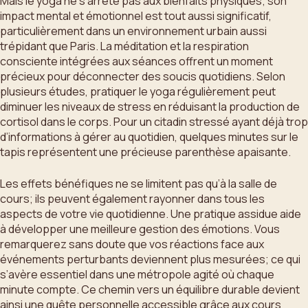
Mais le yoga ne s’arrête pas aux bienfaits physiques; son
impact mental et émotionnel est tout aussi significatif,
particulièrement dans un environnement urbain aussi
trépidant que Paris. La méditation et la respiration
consciente intégrées aux séances offrent un moment
précieux pour déconnecter des soucis quotidiens. Selon
plusieurs études, pratiquer le yoga régulièrement peut
diminuer les niveaux de stress en réduisant la production de
cortisol dans le corps. Pour un citadin stressé ayant déjà trop
d’informations à gérer au quotidien, quelques minutes sur le
tapis représentent une précieuse parenthèse apaisante.
Les effets bénéfiques ne se limitent pas qu’à la salle de
cours; ils peuvent également rayonner dans tous les
aspects de votre vie quotidienne. Une pratique assidue aide
à développer une meilleure gestion des émotions. Vous
remarquerez sans doute que vos réactions face aux
événements perturbants deviennent plus mesurées; ce qui
s’avère essentiel dans une métropole agité où chaque
minute compte. Ce chemin vers un équilibre durable devient
ainsi une quête personnelle accessible grâce aux cours