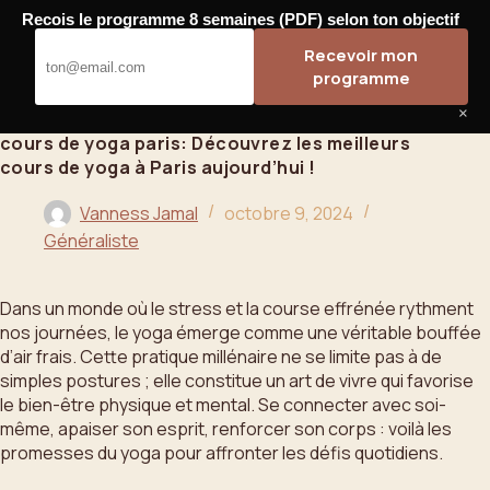
Passer
Recois le programme 8 semaines (PDF) selon ton objectif
au
Bahoo
Recevoir mon
contenu
programme
×
cours de yoga paris: Découvrez les meilleurs
cours de yoga à Paris aujourd’hui !
Vanness Jamal
octobre 9, 2024
Généraliste
Dans un monde où le stress et la course effrénée rythment
nos journées, le yoga émerge comme une véritable bouffée
d’air frais. Cette pratique millénaire ne se limite pas à de
simples postures ; elle constitue un art de vivre qui favorise
le bien-être physique et mental. Se connecter avec soi-
même, apaiser son esprit, renforcer son corps : voilà les
promesses du yoga pour affronter les défis quotidiens.