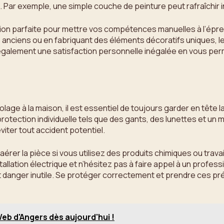
. Par exemple, une simple couche de peinture peut rafraîchir 
on parfaite pour mettre vos compétences manuelles à l’épreuve
anciens ou en fabriquant des éléments décoratifs uniques, le
e également une satisfaction personnelle inégalée en vous pe
olage à la maison, il est essentiel de toujours garder en têt
tection individuelle tels que des gants, des lunettes et un m
éviter tout accident potentiel.
 aérer la pièce si vous utilisez des produits chimiques ou trav
stallation électrique et n’hésitez pas à faire appel à un profes
ut danger inutile. Se protéger correctement et prendre ces pr
b d'Angers dès aujourd'hui !