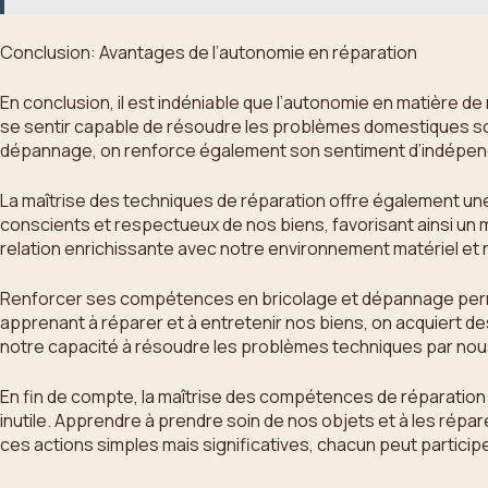
Conclusion: Avantages de l’autonomie en réparation
En conclusion, il est indéniable que l’autonomie en matière
se sentir capable de résoudre les problèmes domestiques s
dépannage, on renforce également son sentiment d’indépend
La maîtrise des techniques de réparation offre également un
conscients et respectueux de nos biens, favorisant ainsi un mo
relation enrichissante avec notre environnement matériel et 
Renforcer ses compétences en bricolage et dépannage perme
apprenant à réparer et à entretenir nos biens, on acquiert d
notre capacité à résoudre les problèmes techniques par nou
En fin de compte, la maîtrise des compétences de réparation c
inutile. Apprendre à prendre soin de nos objets et à les répa
ces actions simples mais significatives, chacun peut particip