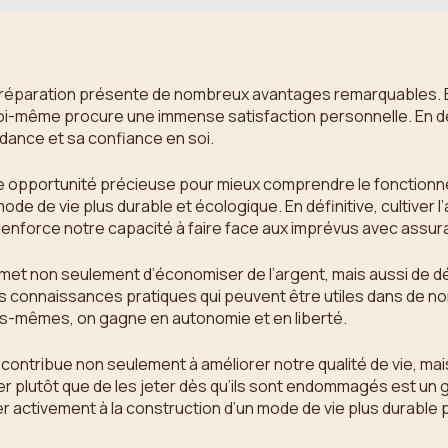
 de réparation présente de nombreux avantages remarquables. 
oi-même procure une immense satisfaction personnelle. En 
ance et sa confiance en soi.
e opportunité précieuse pour mieux comprendre le fonctionne
de de vie plus durable et écologique. En définitive, cultiver 
renforce notre capacité à faire face aux imprévus avec assur
t non seulement d’économiser de l’argent, mais aussi de d
es connaissances pratiques qui peuvent être utiles dans de n
s-mêmes, on gagne en autonomie et en liberté.
ontribue non seulement à améliorer notre qualité de vie, mais
rer plutôt que de les jeter dès qu’ils sont endommagés est un 
er activement à la construction d’un mode de vie plus durable 