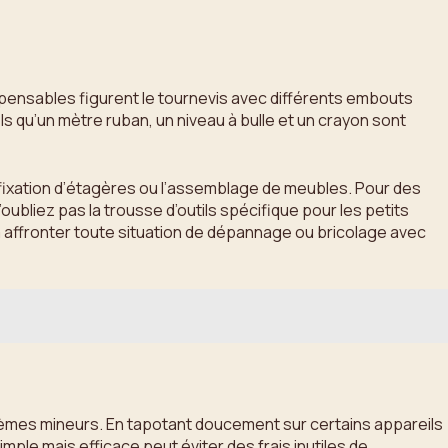
ispensables figurent le tournevis avec différents embouts
els qu’un mètre ruban, un niveau à bulle et un crayon sont
a fixation d’étagères ou l’assemblage de meubles. Pour des
oubliez pas la trousse d’outils spécifique pour les petits
 à affronter toute situation de dépannage ou bricolage avec
èmes mineurs. En tapotant doucement sur certains appareils
le mais efficace peut éviter des frais inutiles de