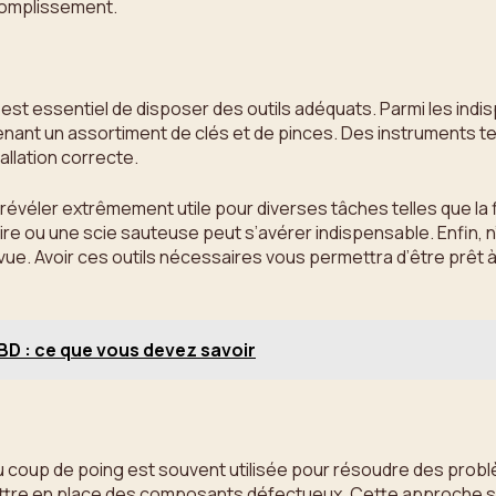
ccomplissement.
 est essentiel de disposer des outils adéquats. Parmi les ind
ontenant un assortiment de clés et de pinces. Des instruments t
llation correcte.
e révéler extrêmement utile pour diverses tâches telles que l
re ou une scie sauteuse peut s’avérer indispensable. Enfin, n’
évue. Avoir ces outils nécessaires vous permettra d’être prêt
CBD : ce que vous devez savoir
 coup de poing est souvent utilisée pour résoudre des probl
ttre en place des composants défectueux. Cette approche simp