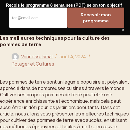
Passer
Recois le programme 8 semaines (PDF) selon ton objectif
au
Bahoo
Recevoir mon
contenu
programme
×
Les meilleures techniques pour la culture des
pommes de terre
Vanness Jamal
août 4, 2024
Potager et Cultures
Les pommes de terre sont un légume populaire et polyvalent
apprécié dans de nombreuses cuisines à travers le monde.
Cultiver ses propres pommes de terre peut être une
expérience enrichissante et économique, mais cela peut
aussi être un défi pour les jardiniers débutants. Dans cet
article, nous allons vous présenter les meilleures techniques
pour cultiver des pommes de terre avec succès, en utilisant
des méthodes éprouvées et faciles à mettre en œuvre.