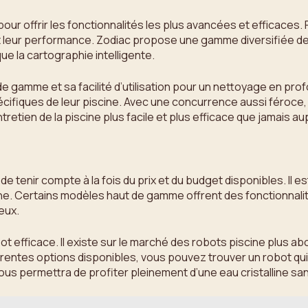
ur offrir les fonctionnalités les plus avancées et efficaces. 
 et leur performance. Zodiac propose une gamme diversifiée d
e la cartographie intelligente.
 de gamme et sa facilité d’utilisation pour un nettoyage en 
iques de leur piscine. Avec une concurrence aussi féroce, il 
etien de la piscine plus facile et plus efficace que jamais au
 de tenir compte à la fois du prix et du budget disponibles. Il e
ne. Certains modèles haut de gamme offrent des fonctionnalit
eux.
ot efficace. Il existe sur le marché des robots piscine plus abo
entes options disponibles, vous pouvez trouver un robot qui 
 vous permettra de profiter pleinement d’une eau cristalline s