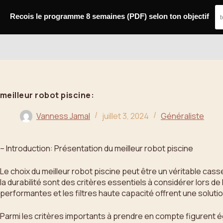
Passer
au
Recois le programme 8 semaines (PDF) selon ton objectif
contenu
Bahoo
meilleur robot piscine:
Vanness Jamal
juillet 3, 2024
Généraliste
– Introduction: Présentation du meilleur robot piscine
Le choix du meilleur robot piscine peut être un véritable casse-
la durabilité sont des critères essentiels à considérer lors d
performantes et les filtres haute capacité offrent une solution 
Parmi les critères importants à prendre en compte figurent é