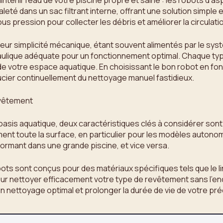
ntenir l’eau de votre piscine propre et saine : les robots d’as
leté dans un sac filtrant interne, offrant une solution simple e
sous pression pour collecter les débris et améliorer la circulati
ur simplicité mécanique, étant souvent alimentés par le systèm
aulique adéquate pour un fonctionnement optimal. Chaque ty
de votre espace aquatique. En choisissant le bon robot en fo
oucier continuellement du nettoyage manuel fastidieux.
revêtement
sis aquatique, deux caractéristiques clés à considérer sont la t
ent toute la surface, en particulier pour les modèles autonom
formant dans une grande piscine, et vice versa.
s sont conçus pour des matériaux spécifiques tels que le liner
 pour nettoyer efficacement votre type de revêtement sans 
un nettoyage optimal et prolonger la durée de vie de votre pré