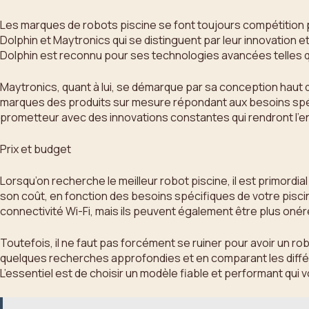
Les marques de robots piscine se font toujours compétition po
Dolphin et Maytronics qui se distinguent par leur innovation
Dolphin est reconnu pour ses technologies avancées telles qu
Maytronics, quant à lui, se démarque par sa conception haut
marques des produits sur mesure répondant aux besoins spécif
prometteur avec des innovations constantes qui rendront l’entr
Prix et budget
Lorsqu’on recherche le meilleur robot piscine, il est primordial
son coût, en fonction des besoins spécifiques de votre pisci
connectivité Wi-Fi, mais ils peuvent également être plus onér
Toutefois, il ne faut pas forcément se ruiner pour avoir un rob
quelques recherches approfondies et en comparant les différ
L’essentiel est de choisir un modèle fiable et performant qui