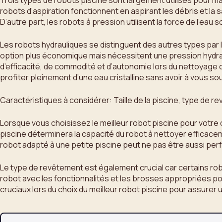
Trois types de robots piscine sont largement utilisés pour mai
robots d’aspiration fonctionnent en aspirant les débris et la sa
D’autre part, les robots à pression utilisent la force de l’eau 
Les robots hydrauliques se distinguent des autres types par le
option plus économique mais nécessitent une pression hydr
d’efficacité, de commodité et d’autonomie lors du nettoyage 
profiter pleinement d’une eau cristalline sans avoir à vous s
Caractéristiques à considérer: Taille de la piscine, type de 
Lorsque vous choisissez le meilleur robot piscine pour votre oa
piscine déterminera la capacité du robot à nettoyer efficacem
robot adapté à une petite piscine peut ne pas être aussi per
Le type de revêtement est également crucial car certains robot
robot avec les fonctionnalités et les brosses appropriées
cruciaux lors du choix du meilleur robot piscine pour assurer 