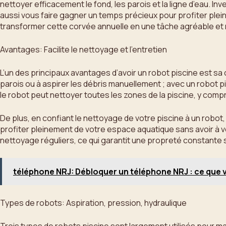
nettoyer efficacement le fond, les parois et la ligne d’eau. In
aussi vous faire gagner un temps précieux pour profiter plein
transformer cette corvée annuelle en une tâche agréable et rap
Avantages: Facilite le nettoyage et l’entretien
L’un des principaux avantages d’avoir un robot piscine est sa c
parois ou à aspirer les débris manuellement ; avec un robot p
le robot peut nettoyer toutes les zones de la piscine, y compris
De plus, en confiant le nettoyage de votre piscine à un robot
profiter pleinement de votre espace aquatique sans avoir à
nettoyage réguliers, ce qui garantit une propreté constante 
téléphone NRJ: Débloquer un téléphone NRJ : ce que 
Types de robots: Aspiration, pression, hydraulique