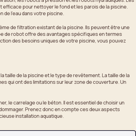
piration, les robots à pression et les robots hydrauliques. Les
t efficace pour nettoyer le fond et les parois de la piscine.
on de l’eau dans votre piscine.
e de filtration existant de la piscine. Ils peuvent être une
pe de robot offre des avantages spécifiques en termes
nction des besoins uniques de votre piscine, vous pouvez
aille de la piscine et le type de revêtement. La taille de la
es qui ont des limitations sur leur zone de couverture. Un
, le carrelage ou le béton. Il est essentiel de choisir un
l’endommager. Prenez donc en compte ces deux aspects
cieuse installation aquatique.