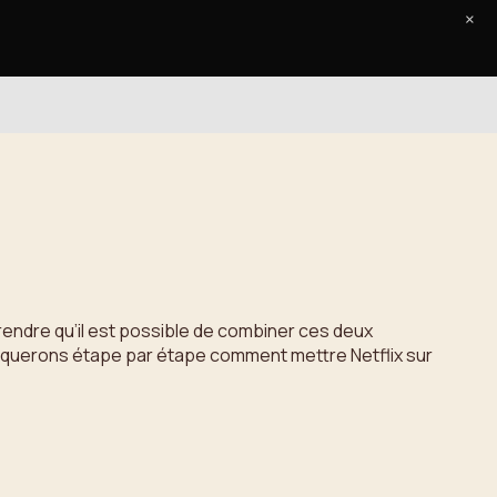
×
Accueil
Le Journal
Contact
prendre qu’il est possible de combiner ces deux
pliquerons étape par étape comment mettre Netflix sur