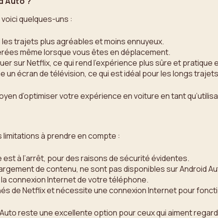
d Auto ?
n voici quelques-uns :
 les trajets plus agréables et moins ennuyeux.
éférées même lorsque vous êtes en déplacement.
r sur Netflix, ce qui rend l’expérience plus sûre et pratique 
un écran de télévision, ce qui est idéal pour les longs trajets 
yen d’optimiser votre expérience en voiture en tant qu’utilisat
es limitations à prendre en compte :
e est à l’arrêt, pour des raisons de sécurité évidentes.
échargement de contenu, ne sont pas disponibles sur Android Au
de la connexion Internet de votre téléphone.
nés de Netflix et nécessite une connexion Internet pour fonct
 Auto reste une excellente option pour ceux qui aiment regard