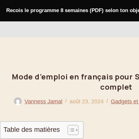
Passer
au
Recois le programme 8 semaines (PDF) selon ton obje
contenu
Bahoo
Mode d’emploi en français pour 
complet
Vanness Jamal
août 23, 2024
Gadgets et
Table des matières