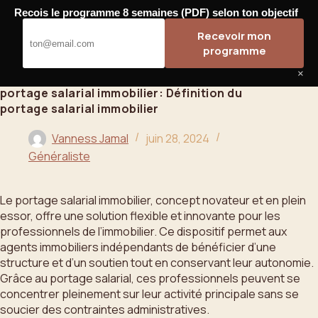
Passer
Recois le programme 8 semaines (PDF) selon ton objectif
au
Bahoo
Recevoir mon
contenu
programme
×
portage salarial immobilier: Définition du
portage salarial immobilier
Vanness Jamal
juin 28, 2024
Généraliste
Le portage salarial immobilier, concept novateur et en plein
essor, offre une solution flexible et innovante pour les
professionnels de l’immobilier. Ce dispositif permet aux
agents immobiliers indépendants de bénéficier d’une
structure et d’un soutien tout en conservant leur autonomie.
Grâce au portage salarial, ces professionnels peuvent se
concentrer pleinement sur leur activité principale sans se
soucier des contraintes administratives.