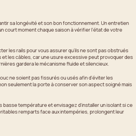
ntir sa longévité et son bon fonctionnement. Un entretien
un court moment chaque saison à vérifier l’état de votre
er les rails pour vous assurer qu’ils ne sont pas obstrués
ts et les câbles, car une usure excessive peut provoquer des
nières gardera le mécanisme fluide et silencieux.
houc ne soient pas fissurés ou usés afin d’éviter les
ide non seulement la porte à conserver son aspect soigné mais
 basse température et envisagez d’installer un isolant si ce
éritables remparts face aux intempéries, prolongent leur