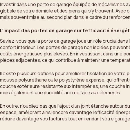
Investir dans une porte de garage équipée de mécanismes ava
globale de votre domicile et des biens qui s’y trouvent. Ave
mais souvent mise au second plan dans le cadre du renforcem
L’impact des portes de garage sur l’efficacité énergé
Saviez-vous que la porte de garage joue un rôle crucial dans l
confort intérieur. Les portes de garage non isolées peuvent ê
coûts énergétiques plus élevés. En investissant dans une po
pièces adjacentes, ce qui contribue à maintenir une températ
Il existe plusieurs options pour améliorer l’isolation de vo
mousse polyuréthane ou le polystyrène expansé, qui offrent u
couche extérieure résistante aux intempéries, une couche inte
mais également une durabilité accrue face aux éléments.
En outre, n’oubliez pas que l’ajout d’un joint étanche autour 
espace, améliorant ainsi encore davantage l’efficacité énergé
réduire davantage vos factures tout en rendant votre garage p