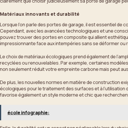
clairement que choisir judicieusement sa porte de garage peu
Matériaux innovants et durabilité
Lorsque l’on parle des portes de garage, il est essentiel de c
Cependant, avec les avancées technologiques et une conscie
pouvez trouver des portes en composite qui allient esthétiqu
impressionnante face aux intempéries sans se déformer ou ro
Le choix de matériaux écologiques prend également de l’ample
recyclées ou renouvelables. Par exemple, certaines modèles ut
non seulement réduit votre empreinte carbone mais peut auss
De plus, les nouvelles normes en matière de construction exi
écologiques pour le traitement des surfaces et à l’utilisati
favorise également un style moderne et chic que recherchent
école infographie:
Enfin, la durabilité est un aspect non négligeable lors du cho