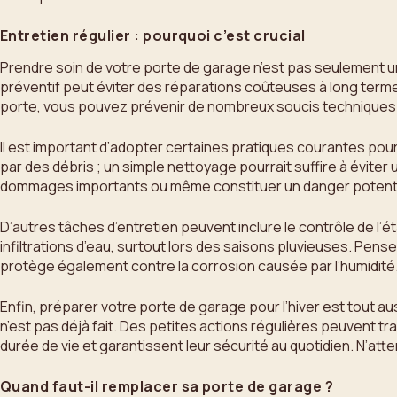
Entretien régulier : pourquoi c’est crucial
Prendre soin de votre porte de garage n’est pas seulement un
préventif peut éviter des réparations coûteuses à long terme 
porte, vous pouvez prévenir de nombreux soucis techniques qu
Il est important d’adopter certaines pratiques courantes pour
par des débris ; un simple nettoyage pourrait suffire à évit
dommages importants ou même constituer un danger potentiel. 
D’autres tâches d’entretien peuvent inclure le contrôle de l’é
infiltrations d’eau, surtout lors des saisons pluvieuses. Pen
protège également contre la corrosion causée par l’humidité
Enfin, préparer votre porte de garage pour l’hiver est tout a
n’est pas déjà fait. Des petites actions régulières peuvent t
durée de vie et garantissent leur sécurité au quotidien. N’atte
Quand faut-il remplacer sa porte de garage ?