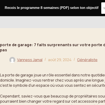
Passer
au
Recois le programme 8 semaines (PDF) selon ton objectif
contenu
Bahoo
porte de garage: 7 faits surprenants sur votre porte
pas
Vanness Jamal
août 29, 2024
Généraliste
La porte de garage joue un rôle essentiel dans notre quotidien
domicile. Imaginez-vous rentrer chez vous après une longue j
c’est le symbole d’un espace où vous vous sentez en sécurit
Cependant, saviez-vous que beaucoup de propriétaires sous-es
pourraient bien changer votre regard sur cet accessoire parf