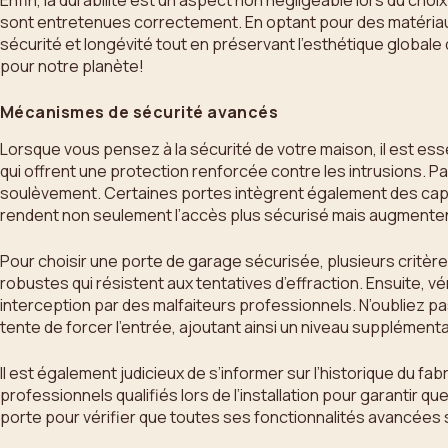
sont entretenues correctement. En optant pour des matériaux
sécurité et longévité tout en préservant l’esthétique globale
pour notre planète!
Mécanismes de sécurité avancés
Lorsque vous pensez à la sécurité de votre maison, il est e
qui offrent une protection renforcée contre les intrusions. P
soulèvement. Certaines portes intègrent également des capte
rendent non seulement l’accès plus sécurisé mais augmentent 
Pour choisir une porte de garage sécurisée, plusieurs critèr
robustes qui résistent aux tentatives d’effraction. Ensuite, 
interception par des malfaiteurs professionnels. N’oubliez p
tente de forcer l’entrée, ajoutant ainsi un niveau supplémentair
Il est également judicieux de s’informer sur l’historique du f
professionnels qualifiés lors de l’installation pour garanti
porte pour vérifier que toutes ses fonctionnalités avancées son