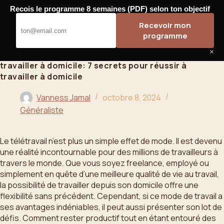
Passer
Recois le programme 8 semaines (PDF) selon ton objectif
au
Bahoo
Recevoir mon
contenu
programme
×
travailler à domicile: 7 secrets pour réussir à
travailler à domicile
Vanness Jamal
octobre 8, 2024
Généraliste
Le télétravail n’est plus un simple effet de mode. Il est devenu
une réalité incontournable pour des millions de travailleurs à
travers le monde. Que vous soyez freelance, employé ou
simplement en quête d’une meilleure qualité de vie au travail,
la possibilité de travailler depuis son domicile offre une
flexibilité sans précédent. Cependant, si ce mode de travail a
ses avantages indéniables, il peut aussi présenter son lot de
défis. Comment rester productif tout en étant entouré des