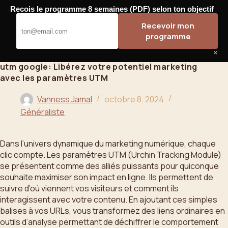
Passer
Recois le programme 8 semaines (PDF) selon ton objectif
au
Bahoo
Recevoir mon
contenu
programme
×
utm google: Libérez votre potentiel marketing
avec les paramètres UTM
Vanness Jamal
octobre 8, 2024
Généraliste
Dans l’univers dynamique du marketing numérique, chaque
clic compte. Les paramètres UTM (Urchin Tracking Module)
se présentent comme des alliés puissants pour quiconque
souhaite maximiser son impact en ligne. Ils permettent de
suivre d’où viennent vos visiteurs et comment ils
interagissent avec votre contenu. En ajoutant ces simples
balises à vos URLs, vous transformez des liens ordinaires en
outils d’analyse permettant de déchiffrer le comportement