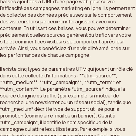
balises ajoutées à l’URL d’une page web pour suivre
l’efficacité des campagnes marketing en ligne. Ils permettent
de collecter des données précieuses sur le comportement
des visiteurs lorsque ceux-ci interagissent avec vos
contenus. En utilisant ces balises, vous pouvez déterminer
précisément quelles sources génèrent du trafic vers votre
site et comment ces visiteurs se comportent après leur
arrivée. Ainsi, vous bénéficiez d’une visibilité améliorée sur
les performances de chaque campagne.
Il existe cinq types de paramètres UTM qui jouent un rôle clé
dans cette collecte d’informations : **utm_source**,
**utm_medium**, **utm_campaign**, **utm_term** et
**utm_content**. Le paramètre *utm_source* indique la
source d’origine du traffic (par exemple, un moteur de
recherche, une newsletter ou un réseau social), tandis que
*utm_medium* décrit le type de support utilisé pour la
promotion (comme un e-mail ou un banner). Quant à
*utm_campaign*, il identifie le nom spécifique de la
campagne qui attire les utilisateurs. Par exemple, si vous
avez lancé une promotion saisonnière pour Noël, vous