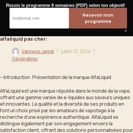
Passer
Recois le programme 8 semaines (PDF) selon ton objectif
au
Bahoo
Recevoir mon
contenu
programme
×
alfaliquid pas cher:
Vanness Jamal
juillet 13, 2024
Généraliste
– Introduction: Présentation de la marque AlfaLiquid
AlfaLiquid est une marque réputée dans le monde de la vape,
offrant une gamme variée de e-liquides aux saveurs uniques
et innovantes. La qualité et la diversité de ses produits en
font un choix prisé par les amateurs de vapotage à la
recherche d’une expérience authentique. AlfaLiquid se
distingue également par son engagement envers la
satisfaction client, offrant des solutions personnalisées pour