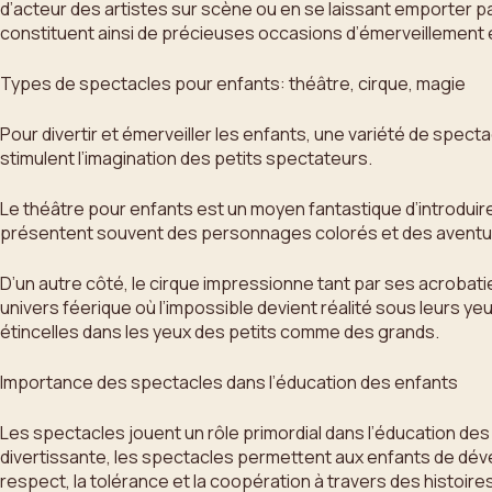
d’acteur des artistes sur scène ou en se laissant emporter 
constituent ainsi de précieuses occasions d’émerveillement e
Types de spectacles pour enfants: théâtre, cirque, magie
Pour divertir et émerveiller les enfants, une variété de specta
stimulent l’imagination des petits spectateurs.
Le théâtre pour enfants est un moyen fantastique d’introduire
présentent souvent des personnages colorés et des aventure
D’un autre côté, le cirque impressionne tant par ses acrobat
univers féerique où l’impossible devient réalité sous leurs y
étincelles dans les yeux des petits comme des grands.
Importance des spectacles dans l’éducation des enfants
Les spectacles jouent un rôle primordial dans l’éducation des 
divertissante, les spectacles permettent aux enfants de déve
respect, la tolérance et la coopération à travers des histoi