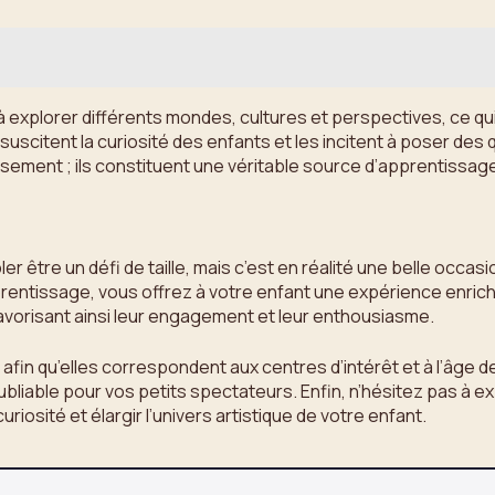
 explorer différents mondes, cultures et perspectives, ce qui
suscitent la curiosité des enfants et les incitent à poser des q
issement ; ils constituent une véritable source d’apprentiss
être un défi de taille, mais c’est en réalité une belle occasion
entissage, vous offrez à votre enfant une expérience enrichi
 favorisant ainsi leur engagement et leur enthousiasme.
fin qu’elles correspondent aux centres d’intérêt et à l’âge d
liable pour vos petits spectateurs. Enfin, n’hésitez pas à exp
riosité et élargir l’univers artistique de votre enfant.