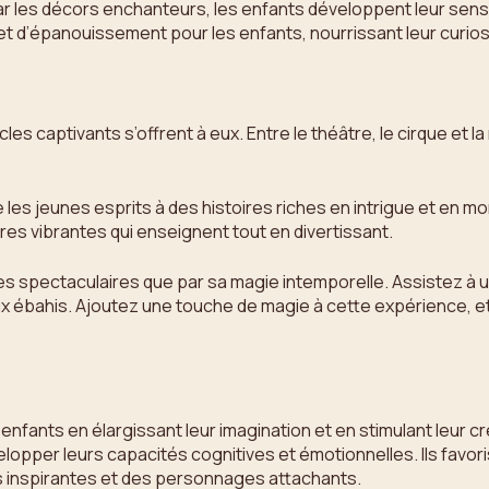
par les décors enchanteurs, les enfants développent leur sen
t d’épanouissement pour les enfants, nourrissant leur curiosi
cles captivants s’offrent à eux. Entre le théâtre, le cirque et
 les jeunes esprits à des histoires riches en intrigue et en 
s vibrantes qui enseignent tout en divertissant.
ies spectaculaires que par sa magie intemporelle. Assistez à 
eux ébahis. Ajoutez une touche de magie à cette expérience, e
enfants en élargissant leur imagination et en stimulant leur c
lopper leurs capacités cognitives et émotionnelles. Ils favor
res inspirantes et des personnages attachants.