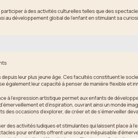
rticiper à des activités culturelles telles que des spectacles
 au développement global de l’enfant en stimulant sa curiosit
ants
fants depuis leur plus jeune âge. Ces facultés constituent le so
ise également leur capacité à penser de manière flexible et in
ace à l’expression artistique permet aux enfants de développer
émerveillement et d’inspiration, ouvrant ainsi un monde imagin
ts des occasions d’explorer, de créer et de s’émerveiller deva
er des activités ludiques et stimulantes qui laissent place à 
ctacles pour enfants offrent une source inépuisable d’émervei