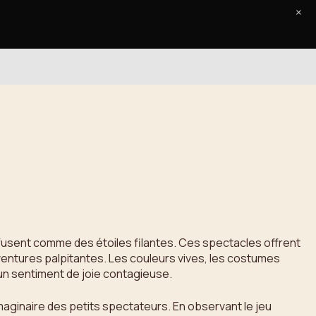
×
Accueil
Le Journal
Contact
s fusent comme des étoiles filantes. Ces spectacles offrent
entures palpitantes. Les couleurs vives, les costumes
 un sentiment de joie contagieuse.
’imaginaire des petits spectateurs. En observant le jeu