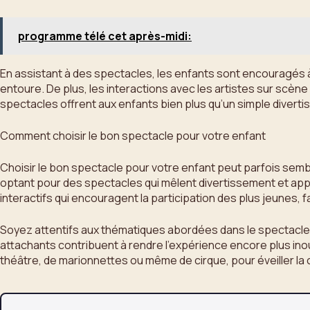
programme télé cet après-midi:
En assistant à des spectacles, les enfants sont encouragés à
entoure. De plus, les interactions avec les artistes sur scène 
spectacles offrent aux enfants bien plus qu’un simple divert
Comment choisir le bon spectacle pour votre enfant
Choisir le bon spectacle pour votre enfant peut parfois sembler 
optant pour des spectacles qui mêlent divertissement et appr
interactifs qui encouragent la participation des plus jeunes,
Soyez attentifs aux thématiques abordées dans le spectacle a
attachants contribuent à rendre l’expérience encore plus inoub
théâtre, de marionnettes ou même de cirque, pour éveiller la cu