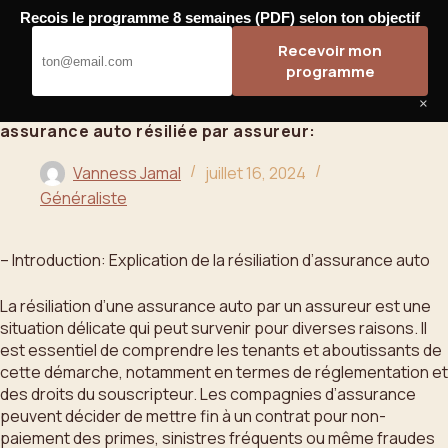
Passer
Recois le programme 8 semaines (PDF) selon ton objectif
au
Bahoo
Recevoir mon
contenu
programme
×
assurance auto résiliée par assureur:
Vanness Jamal
juillet 16, 2024
Généraliste
– Introduction: Explication de la résiliation d’assurance auto
La résiliation d’une assurance auto par un assureur est une
situation délicate qui peut survenir pour diverses raisons. Il
est essentiel de comprendre les tenants et aboutissants de
cette démarche, notamment en termes de réglementation et
des droits du souscripteur. Les compagnies d’assurance
peuvent décider de mettre fin à un contrat pour non-
paiement des primes, sinistres fréquents ou même fraudes