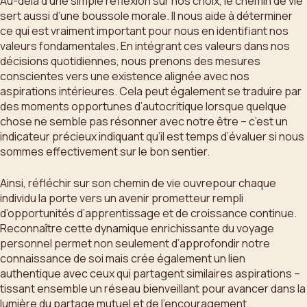
Au-delà d’une simple réflexion sur nos choix, le chemin de vie
sert aussi d’une boussole morale. Il nous aide à déterminer
ce qui est vraiment important pour nous en identifiant nos
valeurs fondamentales. En intégrant ces valeurs dans nos
décisions quotidiennes, nous prenons des mesures
conscientes vers une existence alignée avec nos
aspirations intérieures. Cela peut également se traduire par
des moments opportunes d’autocritique lorsque quelque
chose ne semble pas résonner avec notre être – c’est un
indicateur précieux indiquant qu’il est temps d’évaluer si nous
sommes effectivement sur le bon sentier.
Ainsi, réfléchir sur son chemin de vie ouvrepour chaque
individu la porte vers un avenir prometteur rempli
d’opportunités d’apprentissage et de croissance continue.
Reconnaître cette dynamique enrichissante du voyage
personnel permet non seulement d’approfondir notre
connaissance de soi mais crée également un lien
authentique avec ceux qui partagent similaires aspirations –
tissant ensemble un réseau bienveillant pour avancer dans la
lumière du partage mutuel et de l’encouragement.