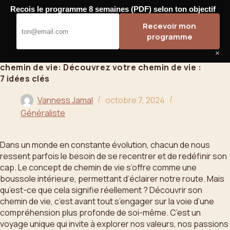
Passer
Recois le programme 8 semaines (PDF) selon ton objectif
au
Bahoo
Recevoir mon
contenu
programme
×
chemin de vie: Découvrez votre chemin de vie :
7 idées clés
Vanness Jamal
octobre 7, 2024
Généraliste
Dans un monde en constante évolution, chacun de nous
ressent parfois le besoin de se recentrer et de redéfinir son
cap. Le concept de chemin de vie s’offre comme une
boussole intérieure, permettant d’éclairer notre route. Mais
qu’est-ce que cela signifie réellement ? Découvrir son
chemin de vie, c’est avant tout s’engager sur la voie d’une
compréhension plus profonde de soi-même. C’est un
voyage unique qui invite à explorer nos valeurs, nos passions