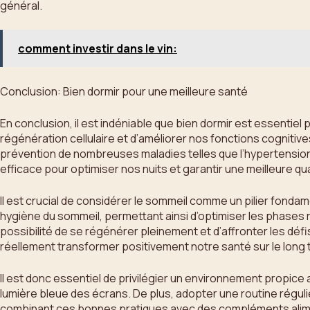
général.
comment investir dans le vin:
Conclusion: Bien dormir pour une meilleure santé
En conclusion, il est indéniable que bien dormir est essentie
régénération cellulaire et d’améliorer nos fonctions cognitive
prévention de nombreuses maladies telles que l’hypertension o
efficace pour optimiser nos nuits et garantir une meilleure qual
Il est crucial de considérer le sommeil comme un pilier fond
hygiène du sommeil, permettant ainsi d’optimiser les phases
possibilité de se régénérer pleinement et d’affronter les défis
réellement transformer positivement notre santé sur le long
Il est donc essentiel de privilégier un environnement propice 
lumière bleue des écrans. De plus, adopter une routine régul
combinant ces bonnes pratiques avec des compléments aliment