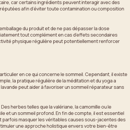
ire, car certains ingrédients peuvent interagir avec des
 réputées afin d’éviter toute contamination ou composition
’emballage du produit et de ne pas dépasser la dose
mmédiatement tout complément en cas d’effets secondaires
ctivité physique régulière peut potentiellement renforcer
rticulier en ce qui concerne le sommeil. Cependant, il existe
le, la pratique régulière de la méditation et du yoga a
a lavande peut aider à favoriser un sommeil réparateur sans
es herbes telles que la valériane, la camomille ou le
e et un sommeil profond. En fin de compte, il est essentiel
nt parfois masquer les véritables causes sous-jacentes des
timuler une approche holistique envers votre bien-être