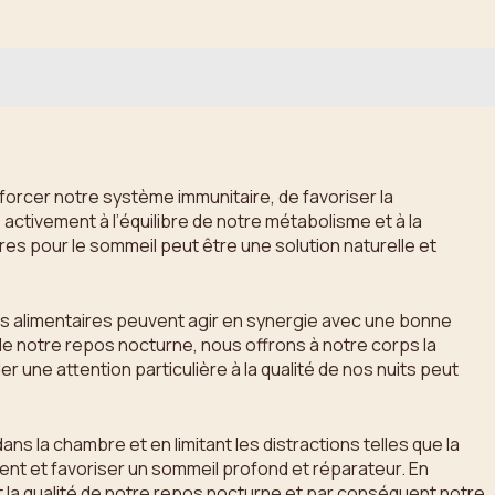
nforcer notre système immunitaire, de favoriser la
 activement à l’équilibre de notre métabolisme et à la
es pour le sommeil peut être une solution naturelle et
ts alimentaires peuvent agir en synergie avec une bonne
e notre repos nocturne, nous offrons à notre corps la
r une attention particulière à la qualité de nos nuits peut
ns la chambre et en limitant les distractions telles que la
ent et favoriser un sommeil profond et réparateur. En
 la qualité de notre repos nocturne et par conséquent notre