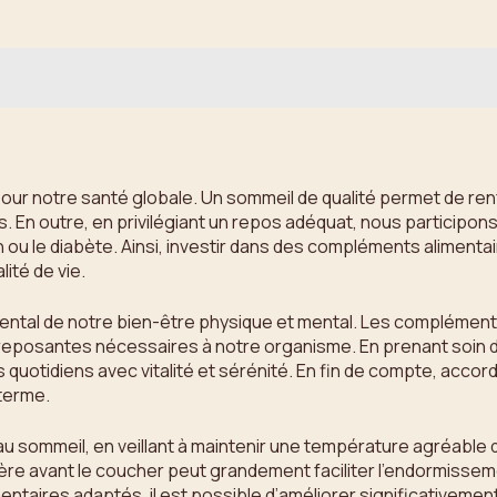
l pour notre santé globale. Un sommeil de qualité permet de re
s. En outre, en privilégiant un repos adéquat, nous participons
u le diabète. Ainsi, investir dans des compléments alimentair
ité de vie.
amental de notre bien-être physique et mental. Les complémen
 reposantes nécessaires à notre organisme. En prenant soin d
 quotidiens avec vitalité et sérénité. En fin de compte, accorde
 terme.
au sommeil, en veillant à maintenir une température agréable da
ière avant le coucher peut grandement faciliter l’endormissem
aires adaptés, il est possible d’améliorer significativement