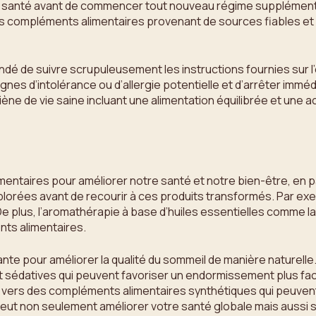
e la santé avant de commencer tout nouveau régime supplémenta
des compléments alimentaires provenant de sources fiables et
ndé de suivre scrupuleusement les instructions fournies sur l
signes d’intolérance ou d’allergie potentielle et d’arrêter i
ne de vie saine incluant une alimentation équilibrée et une a
mentaires pour améliorer notre santé et notre bien-être, en pa
lorées avant de recourir à ces produits transformés. Par exemp
 De plus, l’aromathérapie à base d’huiles essentielles comme l
nts alimentaires.
e pour améliorer la qualité du sommeil de manière naturelle. D
 sédatives qui peuvent favoriser un endormissement plus facil
er vers des compléments alimentaires synthétiques qui peuve
eut non seulement améliorer votre santé globale mais aussi s