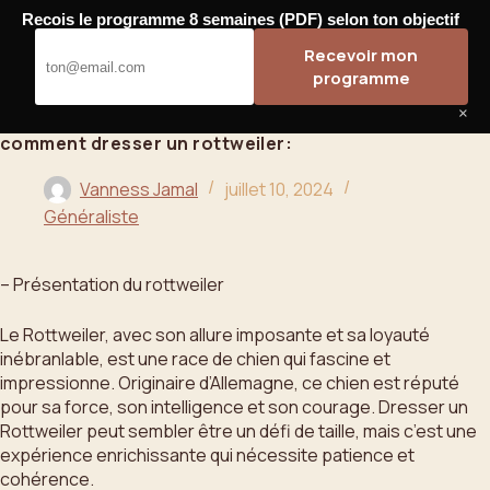
Passer
Recois le programme 8 semaines (PDF) selon ton objectif
au
Bahoo
Recevoir mon
contenu
programme
×
comment dresser un rottweiler:
Vanness Jamal
juillet 10, 2024
Généraliste
– Présentation du rottweiler
Le Rottweiler, avec son allure imposante et sa loyauté
inébranlable, est une race de chien qui fascine et
impressionne. Originaire d’Allemagne, ce chien est réputé
pour sa force, son intelligence et son courage. Dresser un
Rottweiler peut sembler être un défi de taille, mais c’est une
expérience enrichissante qui nécessite patience et
cohérence.