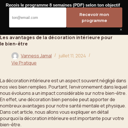
Passer
Recois le programme 8 semaines (PDF) selon ton objectif
au
Bahoo
Recevoir mon
contenu
programme
×
Les avantages de la décoration intérieure pour
le bien-être
Vanness Jamal
juillet 11, 2024
Vie Pratique
La décoration intérieure est un aspect souvent négligé dans
nos vies bien remplies. Pourtant, l’environnement dans lequel
nous évoluons a un impact considérable sur notre bien-être.
En effet, une décoration bien pensée peut apporter de
nombreux avantages pour notre santé mentale et physique.
Dans cet article, nous allons vous expliquer en détail
pourquoi la décoration intérieure est importante pour votre
bien-être.