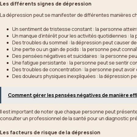
Les différents signes de dépression
La dépression peut se manifester de différentes manières chez 
Un sentiment de tristesse constant : la personne attei
Un manque d’intérêt pour les activités quotidiennes : la p
Des troubles du sommeil : la dépression peut causer des
Une perte ou un gain de poids : la personne peut connaî
Des pensées négatives et suicidaires : la personne pe
Une fatigue persistante : la personne peut se sentir c
Des troubles de concentration : la personne peut avoir 
Des douleurs physiques inexpliquées : la dépression pe
Comment gérer les pensées négatives de manière eff
Il est important de noter que chaque personne peut présenter
consulter un professionnel de la santé pour un diagnostic pré
Les facteurs de risque de la dépression