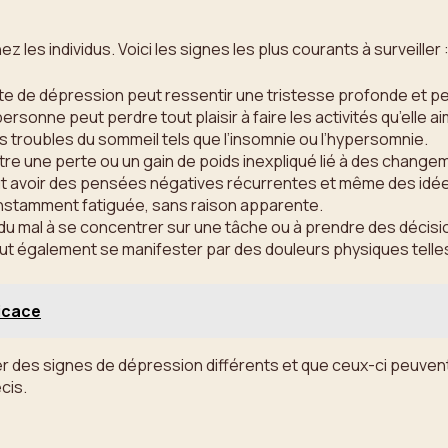
les individus. Voici les signes les plus courants à surveiller 
nte de dépression peut ressentir une tristesse profonde et p
ersonne peut perdre tout plaisir à faire les activités qu’elle a
 troubles du sommeil tels que l’insomnie ou l’hypersomnie.
tre une perte ou un gain de poids inexpliqué lié à des change
ut avoir des pensées négatives récurrentes et même des idées
onstamment fatiguée, sans raison apparente.
du mal à se concentrer sur une tâche ou à prendre des décisi
ut également se manifester par des douleurs physiques telle
icace
 des signes de dépression différents et que ceux-ci peuvent v
cis.