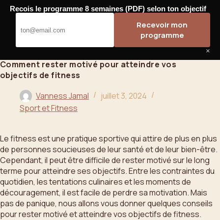
Passer
Recois le programme 8 semaines (PDF) selon ton objectif
au
Bahoo
Recevoir mon
contenu
programme
×
Comment rester motivé pour atteindre vos
objectifs de fitness
Vanness Jamal
juillet 3, 2024
Sport et Fitness
Le fitness est une pratique sportive qui attire de plus en plus
de personnes soucieuses de leur santé et de leur bien-être.
Cependant, il peut être difficile de rester motivé sur le long
terme pour atteindre ses objectifs. Entre les contraintes du
quotidien, les tentations culinaires et les moments de
découragement, il est facile de perdre sa motivation. Mais
pas de panique, nous allons vous donner quelques conseils
pour rester motivé et atteindre vos objectifs de fitness.