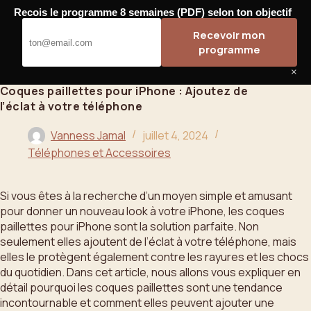
Passer
Recois le programme 8 semaines (PDF) selon ton objectif
au
Bahoo
Recevoir mon
contenu
programme
×
Coques paillettes pour iPhone : Ajoutez de
l’éclat à votre téléphone
Vanness Jamal
juillet 4, 2024
Téléphones et Accessoires
Si vous êtes à la recherche d’un moyen simple et amusant
pour donner un nouveau look à votre iPhone, les coques
paillettes pour iPhone sont la solution parfaite. Non
seulement elles ajoutent de l’éclat à votre téléphone, mais
elles le protègent également contre les rayures et les chocs
du quotidien. Dans cet article, nous allons vous expliquer en
détail pourquoi les coques paillettes sont une tendance
incontournable et comment elles peuvent ajouter une