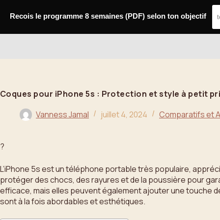
Passer
au
Recois le programme 8 semaines (PDF) selon ton objectif
contenu
Bahoo
Coques pour iPhone 5s : Protection et style à petit pr
Vanness Jamal
juillet 4, 2024
Comparatifs et A
?
L’iPhone 5s est un téléphone portable très populaire, appréc
protéger des chocs, des rayures et de la poussière pour garan
efficace, mais elles peuvent également ajouter une touche de 
sont à la fois abordables et esthétiques.