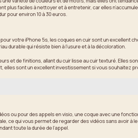
une variété de couleurs et de motifs, mais elles ont tendance
ent plus faciles à nettoyer et à entretenir, car elles n’accum
ur pour environ 10 à 30 euros.
ur votre iPhone 5s, les coques en cuir sont un excellent choi
au durable qui résiste bien à l’usure et à la décoloration.
s et de finitions, allant du cuir lisse au cuir texturé. Elles 
nt, elles sont un excellent investissement si vous souhaitez p
idéos ou pour des appels en visio, une coque avec une fonctio
e, ce qui vous permet de regarder des vidéos sans avoir à le 
dant toute la durée de l’appel.