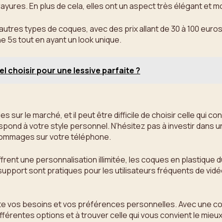
rayures. En plus de cela, elles ont un aspect très élégant et 
utres types de coques, avec des prix allant de 30 à 100 euro
e 5s tout en ayant un look unique.
l choisir pour une lessive parfaite ?
s sur le marché, et il peut être difficile de choisir celle qu
spond à votre style personnel. N’hésitez pas à investir dans 
dommages sur votre téléphone.
frent une personnalisation illimitée, les coques en plastique d
support sont pratiques pour les utilisateurs fréquents de vid
e vos besoins et vos préférences personnelles. Avec une coq
différentes options et à trouver celle qui vous convient le mieux