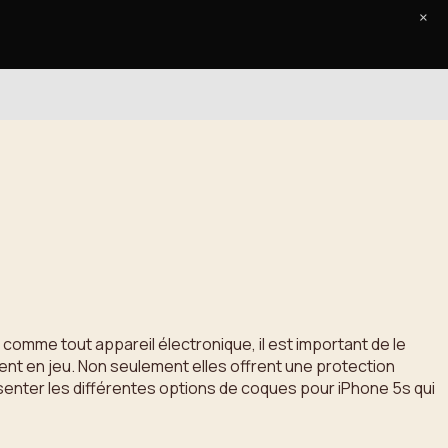
×
Accueil
Le Journal
Contact
omme tout appareil électronique, il est important de le
ent en jeu. Non seulement elles offrent une protection
ésenter les différentes options de coques pour iPhone 5s qui