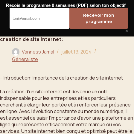
Passer
Recois le programme 8 semaines (PDF) selon ton objectif
au
Bahoo
Recevoir mon
contenu
programme
×
creation de site internet:
Vanness Jamal
juillet 19, 2024
Généraliste
– Introduction: Importance de la création de site internet
La création d’un site internet est devenue un outil
indispensable pour les entreprises et les particuliers
cherchant à élargir leur portée et à renforcer leur présence
en ligne. Avec l’évolution constante du monde numérique, il
est essentiel de saisir l’importance d’avoir une plateforme en
ligne qui représente efficacement votre marque ou vos
services. Un site internet bien conçu et optimisé peut être le