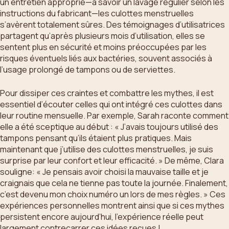
un entretien approprié—à savoir un lavage régulier selon les
instructions du fabricant—les culottes menstruelles
s’avèrent totalement sûres. Des témoignages d’utilisatrices
partagent qu’après plusieurs mois d’utilisation, elles se
sentent plus en sécurité et moins préoccupées par les
risques éventuels liés aux bactéries, souvent associés à
l’usage prolongé de tampons ou de serviettes.
Pour dissiper ces craintes et combattre les mythes, il est
essentiel d’écouter celles qui ont intégré ces culottes dans
leur routine mensuelle. Par exemple, Sarah raconte comment
elle a été sceptique au début : « J’avais toujours utilisé des
tampons pensant qu’ils étaient plus pratiques. Mais
maintenant que j’utilise des culottes menstruelles, je suis
surprise par leur confort et leur efficacité. » De même, Clara
souligne: « Je pensais avoir choisi la mauvaise taille et je
craignais que cela ne tienne pas toute la journée. Finalement,
c’est devenu mon choix numéro un lors de mes règles. » Ces
expériences personnelles montrent ainsi que si ces mythes
persistent encore aujourd’hui, l’expérience réelle peut
largement contrecarrer ces idées reçues !