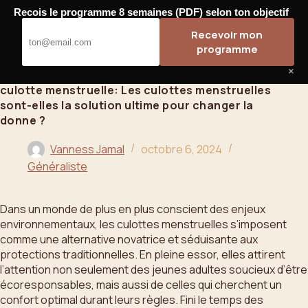
Passer
Recois le programme 8 semaines (PDF) selon ton objectif
au
Bahoo
Recevoir mon
contenu
programme
×
culotte menstruelle: Les culottes menstruelles
sont-elles la solution ultime pour changer la
donne ?
Vanness Jamal
octobre 6, 2024
Généraliste
Dans un monde de plus en plus conscient des enjeux
environnementaux, les culottes menstruelles s’imposent
comme une alternative novatrice et séduisante aux
protections traditionnelles. En pleine essor, elles attirent
l’attention non seulement des jeunes adultes soucieux d’être
écoresponsables, mais aussi de celles qui cherchent un
confort optimal durant leurs règles. Fini le temps des