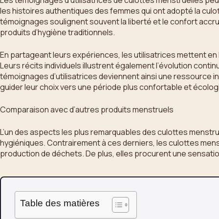
Les témoignages d’utilisatrices de culottes menstruelles peu
les histoires authentiques des femmes qui ont adopté la culo
témoignages soulignent souvent la liberté et le confort accru
produits d’hygiène traditionnels.
En partageant leurs expériences, les utilisatrices mettent en 
Leurs récits individuels illustrent également l’évolution co
témoignages d’utilisatrices deviennent ainsi une ressource i
guider leur choix vers une période plus confortable et écolog
Comparaison avec d’autres produits menstruels
L’un des aspects les plus remarquables des culottes menstrue
hygiéniques. Contrairement à ces derniers, les culottes menst
production de déchets. De plus, elles procurent une sensation
Table des matières