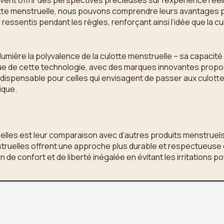
vent offrir des perspectives précieuses sur l’expérience rée
tte menstruelle, nous pouvons comprendre leurs avantages pra
 ressentis pendant les règles, renforçant ainsi l’idée que la 
lumière la polyvalence de la culotte menstruelle – sa capacité
ntinue de cette technologie, avec des marques innovantes pro
ndispensable pour celles qui envisagent de passer aux culotte
ique.
lles est leur comparaison avec d’autres produits menstruels 
ruelles offrent une approche plus durable et respectueuse de l
 de confort et de liberté inégalée en évitant les irritations 