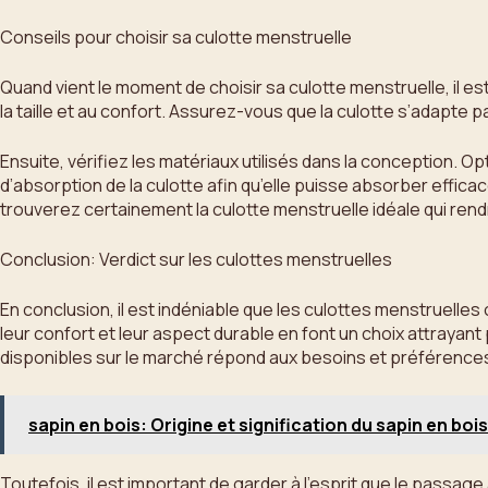
Conseils pour choisir sa culotte menstruelle
Quand vient le moment de choisir sa culotte menstruelle, il e
la taille et au confort. Assurez-vous que la culotte s’adapte 
Ensuite, vérifiez les matériaux utilisés dans la conception. O
d’absorption de la culotte afin qu’elle puisse absorber effic
trouverez certainement la culotte menstruelle idéale qui rendr
Conclusion: Verdict sur les culottes menstruelles
En conclusion, il est indéniable que les culottes menstruelles
leur confort et leur aspect durable en font un choix attraya
disponibles sur le marché répond aux besoins et préférences 
sapin en bois: Origine et signification du sapin en bois
Toutefois, il est important de garder à l’esprit que le passa