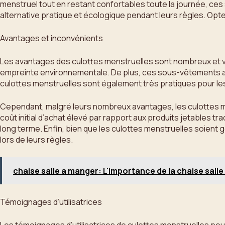
menstruel tout en restant confortables toute la journée, ce
alternative pratique et écologique pendant leurs règles. Opte
Avantages et inconvénients
Les avantages des culottes menstruelles sont nombreux et var
empreinte environnementale. De plus, ces sous-vêtements ab
culottes menstruelles sont également très pratiques pour les
Cependant, malgré leurs nombreux avantages, les culottes 
coût initial d’achat élevé par rapport aux produits jetables tra
long terme. Enfin, bien que les culottes menstruelles soien
lors de leurs règles.
chaise salle a manger: L'importance de la chaise sall
Témoignages d’utilisatrices