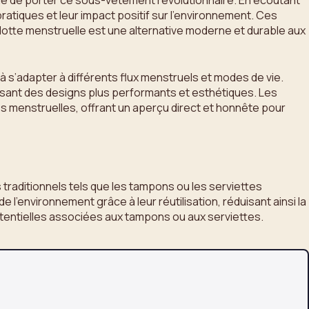
lle de porter ce sous-vêtement révolutionnaire. En écoutant
tiques et leur impact positif sur l’environnement. Ces
culotte menstruelle est une alternative moderne et durable aux
 à s’adapter à différents flux menstruels et modes de vie.
posant des designs plus performants et esthétiques. Les
s menstruelles, offrant un aperçu direct et honnête pour
traditionnels tels que les tampons ou les serviettes
’environnement grâce à leur réutilisation, réduisant ainsi la
potentielles associées aux tampons ou aux serviettes.