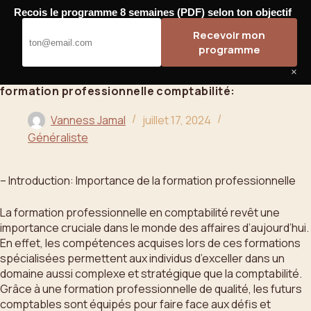
Passer
Recois le programme 8 semaines (PDF) selon ton objectif
au
Bahoo
Recevoir mon
contenu
programme
×
formation professionnelle comptabilité:
Vanness Jamal
juillet 17, 2024
Généraliste
– Introduction: Importance de la formation professionnelle
La formation professionnelle en comptabilité revêt une
importance cruciale dans le monde des affaires d’aujourd’hui.
En effet, les compétences acquises lors de ces formations
spécialisées permettent aux individus d’exceller dans un
domaine aussi complexe et stratégique que la comptabilité.
Grâce à une formation professionnelle de qualité, les futurs
comptables sont équipés pour faire face aux défis et