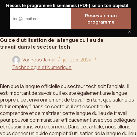
Passer
Recois le programme 8 semaines (PDF) selon ton objectif
au
Bahoo
Recevoir mon
contenu
programme
×
Guide d’utilisation de la langue du lieu de
travail dans le secteur tech
Vanness Jamal
juillet 5, 2024
Technologie et Numérique
Bien que la langue officielle du secteur tech soit l’anglais, il
est important de savoir qu’il existe également une langue
propre à cet environnement de travail. En tant que salarié ou
futur employé dans ce secteur, il est essentiel de
comprendre et de maîtriser cette langue du lieu de travail
pour pouvoir communiquer efficacement avec vos collègues
et réussir dans votre carrière. Dans cet article, nous allons
vous donner un guide complet d’utilisation de la langue du lieu