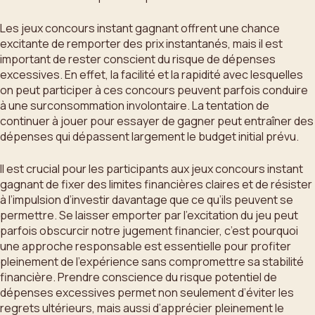
Les jeux concours instant gagnant offrent une chance
excitante de remporter des prix instantanés, mais il est
important de rester conscient du risque de dépenses
excessives. En effet, la facilité et la rapidité avec lesquelles
on peut participer à ces concours peuvent parfois conduire
à une surconsommation involontaire. La tentation de
continuer à jouer pour essayer de gagner peut entraîner des
dépenses qui dépassent largement le budget initial prévu.
Il est crucial pour les participants aux jeux concours instant
gagnant de fixer des limites financières claires et de résister
à l’impulsion d’investir davantage que ce qu’ils peuvent se
permettre. Se laisser emporter par l’excitation du jeu peut
parfois obscurcir notre jugement financier, c’est pourquoi
une approche responsable est essentielle pour profiter
pleinement de l’expérience sans compromettre sa stabilité
financière. Prendre conscience du risque potentiel de
dépenses excessives permet non seulement d’éviter les
regrets ultérieurs, mais aussi d’apprécier pleinement le