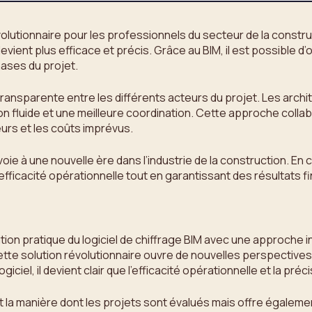
révolutionnaire pour les professionnels du secteur de la constr
evient plus efficace et précis. Grâce au BIM, il est possible d
ases du projet.
n transparente entre les différents acteurs du projet. Les ar
n fluide et une meilleure coordination. Cette approche collabo
eurs et les coûts imprévus.
 la voie à une nouvelle ère dans l’industrie de la construction.
l’efficacité opérationnelle tout en garantissant des résultats f
tion pratique du logiciel de chiffrage BIM avec une approche
ette solution révolutionnaire ouvre de nouvelles perspectives
iciel, il devient clair que l’efficacité opérationnelle et la p
nt la manière dont les projets sont évalués mais offre égalem