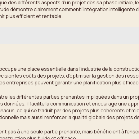
que des différents aspects d’un projet dès sa phase initiale, le 
étude démontre clairement comment l’intégration intelligente
r plus efficient et rentable.
BIM occupe une place essentielle dans l’industrie de la constr
sion les coûts des projets, d’optimiser la gestion des ressour
s entreprises peuvent garantir une planification plus efficac
 entre les différentes parties prenantes impliquées dans un pro
s données, il facilite la communication et encourage une appr
cun, ce qui se traduit par des projets plus cohérents et mieu
ionnelle mais aussi renforcer la qualité globale des projets d
itent pas à une seule partie prenante, mais bénéficient à l’ens
nstruction plus fluide et efficace.