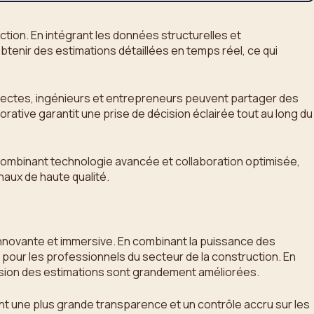
uction. En intégrant les données structurelles et
’obtenir des estimations détaillées en temps réel, ce qui
chitectes, ingénieurs et entrepreneurs peuvent partager des
rative garantit une prise de décision éclairée tout au long du
 En combinant technologie avancée et collaboration optimisée,
inaux de haute qualité.
 innovante et immersive. En combinant la puissance des
 pour les professionnels du secteur de la construction. En
récision des estimations sont grandement améliorées.
ent une plus grande transparence et un contrôle accru sur les