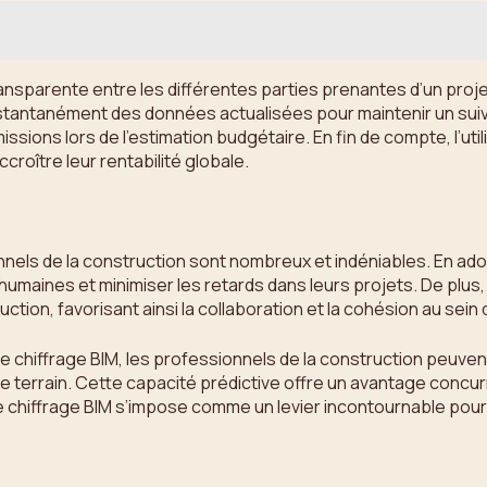
n transparente entre les différentes parties prenantes d’un pr
nstantanément des données actualisées pour maintenir un suiv
ssions lors de l’estimation budgétaire. En fin de compte, l’util
roître leur rentabilité globale.
onnels de la construction sont nombreux et indéniables. En a
 humaines et minimiser les retards dans leurs projets. De plus
tion, favorisant ainsi la collaboration et la cohésion au sein
 de chiffrage BIM, les professionnels de la construction peuven
terrain. Cette capacité prédictive offre un avantage concurren
el de chiffrage BIM s’impose comme un levier incontournable p