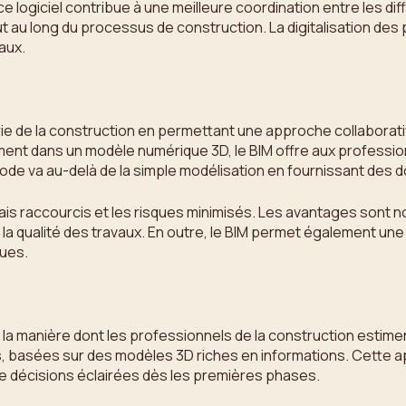
logiciel contribue à une meilleure coordination entre les diffé
au long du processus de construction. La digitalisation des p
raux.
strie de la construction en permettant une approche collaborat
ent dans un modèle numérique 3D, le BIM offre aux professionne
ode va au-delà de la simple modélisation en fournissant des d
ais raccourcis et les risques minimisés. Les avantages sont n
la qualité des travaux. En outre, le BIM permet également une 
ques.
 la manière dont les professionnels de la construction estiment
es, basées sur des modèles 3D riches en informations. Cette a
 de décisions éclairées dès les premières phases.