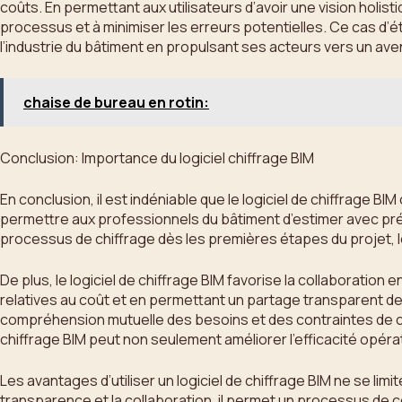
coûts. En permettant aux utilisateurs d’avoir une vision holisti
processus et à minimiser les erreurs potentielles. Ce cas d’
l’industrie du bâtiment en propulsant ses acteurs vers un aveni
chaise de bureau en rotin:
Conclusion: Importance du logiciel chiffrage BIM
En conclusion, il est indéniable que le logiciel de chiffrage 
permettre aux professionnels du bâtiment d’estimer avec préci
processus de chiffrage dès les premières étapes du projet, le
De plus, le logiciel de chiffrage BIM favorise la collaboration
relatives au coût et en permettant un partage transparent de
compréhension mutuelle des besoins et des contraintes de cha
chiffrage BIM peut non seulement améliorer l’efficacité opérat
Les avantages d’utiliser un logiciel de chiffrage BIM ne se lim
transparence et la collaboration, il permet un processus de co