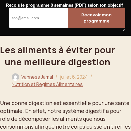
Passer
Recois le programme 8 semaines (PDF) selon ton objectif
au
Bahoo
Recevoir mon
contenu
programme
×
Les aliments à éviter pour
une meilleure digestion
Vanness Jamal
juillet 6, 2024
Nutrition et Régimes Alimentaires
Une bonne digestion est essentielle pour une santé
optimale. En effet, notre système digestif a pour
rôle de décomposer les aliments que nous
consommons afin que notre corps puisse en tirer les