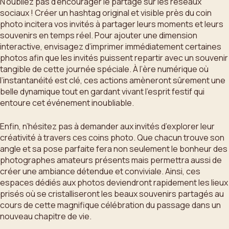
N’oubliez pas d’encourager le partage sur les réseaux
sociaux ! Créer un hashtag original et visible près du coin
photo incitera vos invités à partager leurs moments et leurs
souvenirs en temps réel. Pour ajouter une dimension
interactive, envisagez d’imprimer immédiatement certaines
photos afin que les invités puissent repartir avec un souvenir
tangible de cette journée spéciale. À l’ère numérique où
l’instantanéité est clé, ces actions amèneront sûrement une
belle dynamique tout en gardant vivant l’esprit festif qui
entoure cet événement inoubliable.
Enfin, n’hésitez pas à demander aux invités d’explorer leur
créativité à travers ces coins photo. Que chacun trouve son
angle et sa pose parfaite fera non seulement le bonheur des
photographes amateurs présents mais permettra aussi de
créer une ambiance détendue et conviviale. Ainsi, ces
espaces dédiés aux photos deviendront rapidement les lieux
prisés où se cristalliseront les beaux souvenirs partagés au
cours de cette magnifique célébration du passage dans un
nouveau chapitre de vie.