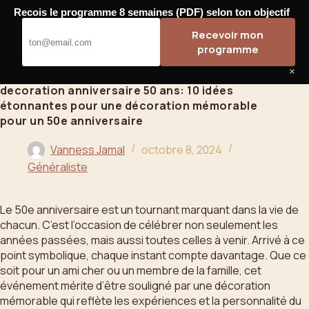
Passer
Recois le programme 8 semaines (PDF) selon ton objectif
au
Bahoo
Recevoir mon
contenu
programme
×
decoration anniversaire 50 ans: 10 idées
étonnantes pour une décoration mémorable
pour un 50e anniversaire
Vanness Jamal
octobre 8, 2024
Généraliste
Le 50e anniversaire est un tournant marquant dans la vie de
chacun. C’est l’occasion de célébrer non seulement les
années passées, mais aussi toutes celles à venir. Arrivé à ce
point symbolique, chaque instant compte davantage. Que ce
soit pour un ami cher ou un membre de la famille, cet
événement mérite d’être souligné par une décoration
mémorable qui reflète les expériences et la personnalité du