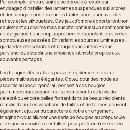
Par exemple, si votre soirée se déroule à l’extérieur,
envisagez d’installer des lanternes suspendues aux arbres
et des bougies posées sur les tables pour jouer avec les
reflets et les silhouettes. Ces jeux d’ombre apporteront non
seulement du charme mais susciteront aussi un sentiment de
nostalgia que beaucoup apprécieront rappelant les soirées
somptueuses passées. En variant les sources lumineuses –
guirlandes étincelantes et bougies vacillantes – vous
parviendrez à établir une ambiance intimiste propice aux
souvenirs partagés.
Les bougies décoratives peuvent également servir de
pièces maîtresses élégantes. Optez pour des modèles
assortis au décor général : pensez à des bougies
parfumées qui évoquent certains moments de la vie du
célébré ou encore celles flottant dans de beaux récipients
remplis d’eau. Les variations de tailles et de formes peuvent
également ajouter du caractère à votre arrangement;
imaginez-vous allumer une série de bougies au crépuscule
alors que vos invités s’installent pour profiter d’une soirée
mémorable pleine de rires et d’histoires réchauffantes.