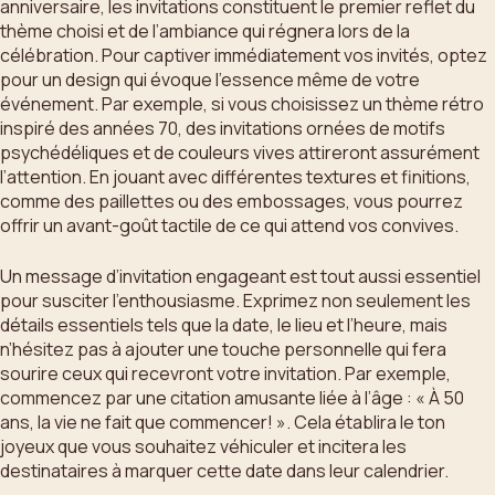
anniversaire, les invitations constituent le premier reflet du
thème choisi et de l’ambiance qui régnera lors de la
célébration. Pour captiver immédiatement vos invités, optez
pour un design qui évoque l’essence même de votre
événement. Par exemple, si vous choisissez un thème rétro
inspiré des années 70, des invitations ornées de motifs
psychédéliques et de couleurs vives attireront assurément
l’attention. En jouant avec différentes textures et finitions,
comme des paillettes ou des embossages, vous pourrez
offrir un avant-goût tactile de ce qui attend vos convives.
Un message d’invitation engageant est tout aussi essentiel
pour susciter l’enthousiasme. Exprimez non seulement les
détails essentiels tels que la date, le lieu et l’heure, mais
n’hésitez pas à ajouter une touche personnelle qui fera
sourire ceux qui recevront votre invitation. Par exemple,
commencez par une citation amusante liée à l’âge : « À 50
ans, la vie ne fait que commencer! ». Cela établira le ton
joyeux que vous souhaitez véhiculer et incitera les
destinataires à marquer cette date dans leur calendrier.