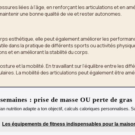
ssures liées à l’âge, en renforçant les articulations et en amél
maintenir une bonne qualité de vie et rester autonomes.
orps esthétique, elle peut également améliorer les performan
tile dans la pratique de différents sports ou activités physi
ns et en améliorant la stabilité du corps.
sture et la mobilité. En travaillant sur l’équilibre entre les 
culaires. La mobilité des articulations peut également être am
emaines : prise de masse OU perte de gras
lan nutrition adapte a ton objectif, calculs caloriques personnalises.
Les équipements de fitness indispensables pour la maiso