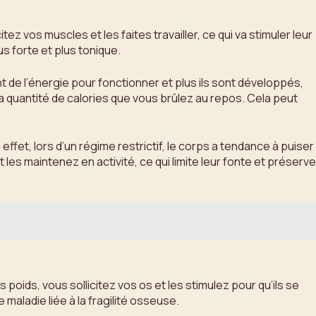
z vos muscles et les faites travailler, ce qui va stimuler leur
 forte et plus tonique.
de l’énergie pour fonctionner et plus ils sont développés,
la quantité de calories que vous brûlez au repos. Cela peut
fet, lors d’un régime restrictif, le corps a tendance à puiser
es maintenez en activité, ce qui limite leur fonte et préserve
poids, vous sollicitez vos os et les stimulez pour qu’ils se
aladie liée à la fragilité osseuse.