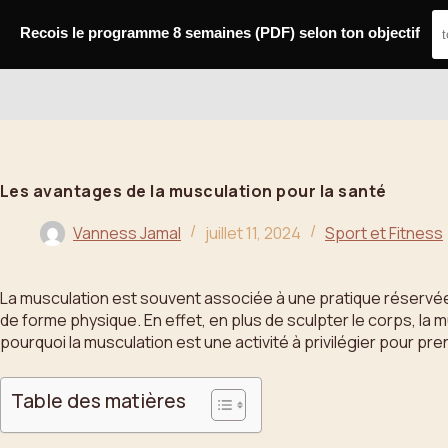
Passer
au
Recois le programme 8 semaines (PDF) selon ton objectif
contenu
Bahoo
Les avantages de la musculation pour la santé
Vanness Jamal
juillet 11, 2024
Sport et Fitness
La musculation est souvent associée à une pratique réservée a
de forme physique. En effet, en plus de sculpter le corps, la
pourquoi la musculation est une activité à privilégier pour pre
Table des matières