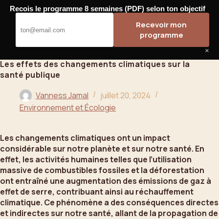
Passer
Recois le programme 8 semaines (PDF) selon ton objectif
au
Bahoo
Recevoir mon
contenu
programme
×
Les effets des changements climatiques sur la
santé publique
Vanness Jamal
juillet 20, 2024
Environnement et Écologie
Les changements climatiques ont un impact
considérable sur notre planète et sur notre santé. En
effet, les activités humaines telles que l’utilisation
massive de combustibles fossiles et la déforestation
ont entraîné une augmentation des émissions de gaz à
effet de serre, contribuant ainsi au réchauffement
climatique. Ce phénomène a des conséquences directes
et indirectes sur notre santé, allant de la propagation de