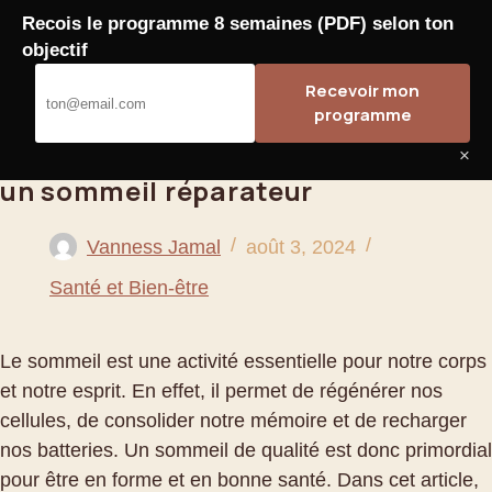
Passer
Recois le programme 8 semaines (PDF) selon ton
Bahoo
au
objectif
contenu
Recevoir mon
programme
Les meilleures pratiques pour
×
un sommeil réparateur
Vanness Jamal
août 3, 2024
Santé et Bien-être
Le sommeil est une activité essentielle pour notre corps
et notre esprit. En effet, il permet de régénérer nos
cellules, de consolider notre mémoire et de recharger
nos batteries. Un sommeil de qualité est donc primordial
pour être en forme et en bonne santé. Dans cet article,