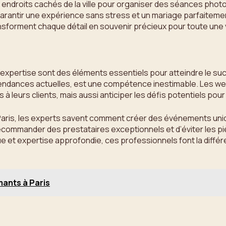
s endroits cachés de la ville pour organiser des séances phot
garantir une expérience sans stress et un mariage parfaitemen
nsforment chaque détail en souvenir précieux pour toute une 
 et l’expertise sont des éléments essentiels pour atteindre le
tendances actuelles, est une compétence inestimable. Les w
à leurs clients, mais aussi anticiper les défis potentiels po
Paris, les experts savent comment créer des événements uniqu
commander des prestataires exceptionnels et d’éviter les piè
que et expertise approfondie, ces professionnels font la dif
mants à Paris