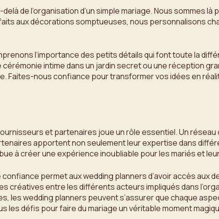
delà de l’organisation d’un simple mariage. Nous sommes là po
arfaits aux décorations somptueuses, nous personnalisons chaq
renons l’importance des petits détails qui font toute la diff
ne cérémonie intime dans un jardin secret ou une réception gr
e. Faites-nous confiance pour transformer vos idées en réalit
s fournisseurs et partenaires joue un rôle essentiel. Un réseau
tenaires apportent non seulement leur expertise dans différen
ue à créer une expérience inoubliable pour les mariés et leur
de confiance permet aux wedding planners d’avoir accès aux d
es créatives entre les différents acteurs impliqués dans l’o
es, les wedding planners peuvent s’assurer que chaque aspec
ous les défis pour faire du mariage un véritable moment magiqu