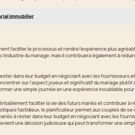
rial immobilier
ent faciliter le processus et rendre l’expérience plus agréab
dustrie du mariage, mais il contribuera également à réduire le 
à rester dans leur budget en négociant avec les fournisseurs
ncentrer sur l’aspect joyeux et significatif du mariage plutôt 
former une simple journée en une expérience inoubliable pour 
ablement faciliter la vie des futurs mariés et contribuer à rédu
tiques fastidieux, le planificateur permet aux couples de se c
s mariés à rester dans leur budget en négociant avec les four
 devient une décision judicieuse qui peut transformer une simp