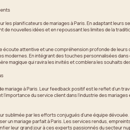
ients
ur les planificateurs de mariages à Paris. En adaptant leurs s
de nouvelles idées et en repoussant les limites de la tradit
 écoute attentive et une compréhension profonde de leurs dés
s modernes. En intégrant des touches personnalisées dans c
re magique qui ravira les invités et comblera les souhaits de
us
e mariage à Paris. Leur feedback positif est le reflet d’un tr
’importance du service client dans l’industrie des mariages e
sublimée par les efforts conjugués d’une équipe dévouée. Les
er un mariage parfait à Paris. Les services rendus, empreints 
nfier leur grand jour à ces experts passionnés du secteur nup