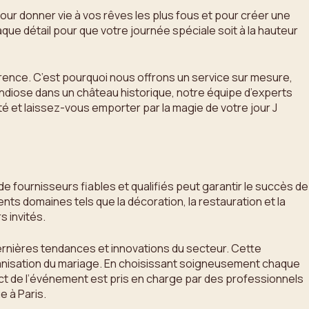
ur donner vie à vos rêves les plus fous et pour créer une
ue détail pour que votre journée spéciale soit à la hauteur
érence. C’est pourquoi nous offrons un service sur mesure,
andiose dans un château historique, notre équipe d’experts
é et laissez-vous emporter par la magie de votre jour J
 de fournisseurs fiables et qualifiés peut garantir le succès de
ts domaines tels que la décoration, la restauration et la
s invités.
ernières tendances et innovations du secteur. Cette
rganisation du mariage. En choisissant soigneusement chaque
t de l’événement est pris en charge par des professionnels
e à Paris.