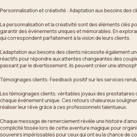
Personnalisation et créativité : Adaptation aux besoins des cl
La personnalisation et la créativité sont des éléments clés po
garantir des événements uniques et mémorables. En explorant 
qui correspondent parfaitement à la vision de leurs clients.
L’adaptation aux besoins des clients nécessite également une
réactifs pour répondre aux attentes changeantes des couple
passant par le divertissement, ils peuvent créer une atmosphè
Témoignages clients: Feedback positif sur les services rend
Les témoignages clients, véritables joyaux des prestataires d
chaque événement unique. Ces retours chaleureux soulignent l
réaliser leur rêve grâce à ces professionnels talentueux.
Chaque message de remerciement révèle une histoire d’amour 
complicité tissée lors de cette aventure magique pour organis
souvenirs impérissables pour ceux qui ont eu la chance de co