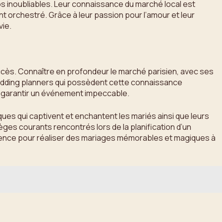
os inoubliables. Leur connaissance du marché local est
t orchestré. Grâce à leur passion pour l’amour et leur
vie.
 succès. Connaître en profondeur le marché parisien, avec ses
edding planners qui possèdent cette connaissance
ur garantir un événement impeccable.
es qui captivent et enchantent les mariés ainsi que leurs
ges courants rencontrés lors de la planification d’un
férence pour réaliser des mariages mémorables et magiques à