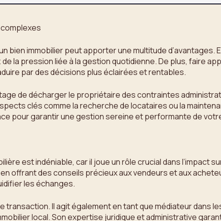
s complexes
’un bien immobilier peut apporter une multitude d’avantages. 
e la pression liée à la gestion quotidienne. De plus, faire a
aduire par des décisions plus éclairées et rentables.
tage de décharger le propriétaire des contraintes administra
aspects clés comme la recherche de locataires ou la maintena
ace pour garantir une gestion sereine et performante de votre
ière est indéniable, car il joue un rôle crucial dans l’impact s
res en offrant des conseils précieux aux vendeurs et aux ache
uidifier les échanges.
ple transaction. Il agit également en tant que médiateur dans l
immobilier local. Son expertise juridique et administrative ga