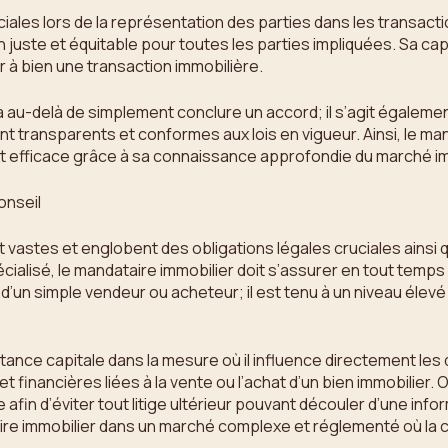
iales lors de la représentation des parties dans les transactio
on juste et équitable pour toutes les parties impliquées. Sa 
r à bien une transaction immobilière.
 au-delà de simplement conclure un accord; il s’agit également
ent transparents et conformes aux lois en vigueur. Ainsi, le ma
e et efficace grâce à sa connaissance approfondie du marché i
onseil
 vastes et englobent des obligations légales cruciales ainsi q
cialisé, le mandataire immobilier doit s’assurer en tout temps 
d’un simple vendeur ou acheteur; il est tenu à un niveau élevé 
nce capitale dans la mesure où il influence directement les déc
 financières liées à la vente ou l’achat d’un bien immobilier. 
afin d’éviter tout litige ultérieur pouvant découler d’une in
aire immobilier dans un marché complexe et réglementé où la co