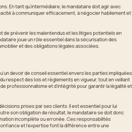
ns. En tant qu’intermédiaire, le mandataire doit agir avec
capacité à communiquer efficacement, à négocier habilement et
 de prévenir les malentendus et les litiges potentiels en
ndataire joue un rôle essentiel dans la sécurisation des
mmobilier et des obligations légales associées.
u’un devoir de conseil essentiel envers les parties impliquées
du respect des lois et règlements en vigueur, tout en veillant
de professionnalisme et d’intégrité pour garantir la légalité et
isions prises par ses clients. Il est essentiel pour lui
Outre son obligation de résultat, le mandataire se doit donc
formation incomplète ou erronée. Ces responsabilités
nfiance et l’expertise font la différence entre une