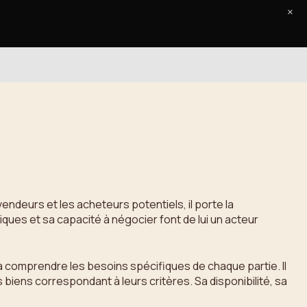
×
Accueil
Le Journal
Contact
vendeurs et les acheteurs potentiels, il porte la
iques et sa capacité à négocier font de lui un acteur
 comprendre les besoins spécifiques de chaque partie. Il
 biens correspondant à leurs critères. Sa disponibilité, sa