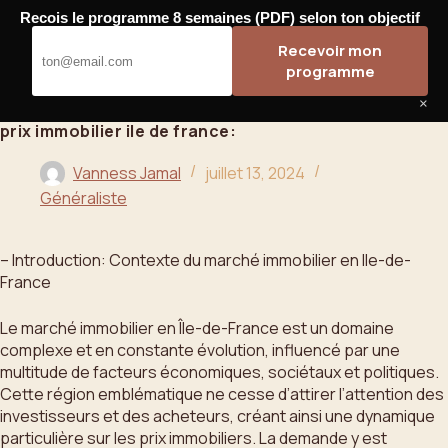
Passer
Recois le programme 8 semaines (PDF) selon ton objectif
au
Bahoo
Recevoir mon
contenu
programme
×
prix immobilier ile de france:
Vanness Jamal
juillet 13, 2024
Généraliste
– Introduction: Contexte du marché immobilier en Ile-de-
France
Le marché immobilier en Île-de-France est un domaine
complexe et en constante évolution, influencé par une
multitude de facteurs économiques, sociétaux et politiques.
Cette région emblématique ne cesse d’attirer l’attention des
investisseurs et des acheteurs, créant ainsi une dynamique
particulière sur les prix immobiliers. La demande y est