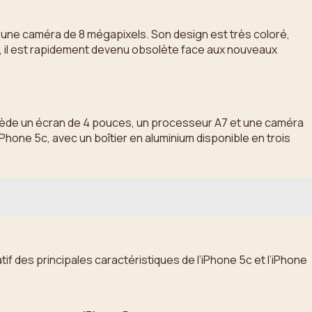
d’une caméra de 8 mégapixels. Son design est très coloré,
s, il est rapidement devenu obsolète face aux nouveaux
ssède un écran de 4 pouces, un processeur A7 et une caméra
Phone 5c, avec un boîtier en aluminium disponible en trois
f des principales caractéristiques de l’iPhone 5c et l’iPhone