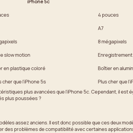
iPhone 5c
uces
4 pouces
A7
gapixels
8 mégapixels
de slow motion
Enregistrement 
er en plastique coloré
Boîtier en alumin
 cher que l’iPhone 5s
Plus cher que l’
stiques plus avancées que l’iPhone 5c. Cependant, il est égale
tés plus poussées ?
modèles assez anciens. Il est donc possible que ces deux modèl
rer des problèmes de compatibilité avec certaines applications 