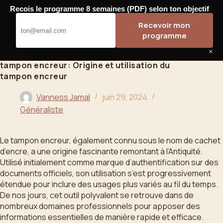
Passer
Recois le programme 8 semaines (PDF) selon ton objectif
au
Bahoo
Recevoir mon
contenu
programme
×
tampon encreur: Origine et utilisation du
tampon encreur
Vanness Jamal
juin 29, 2024
Généraliste
Le tampon encreur, également connu sous le nom de cachet
d’encre, a une origine fascinante remontant à l’Antiquité.
Utilisé initialement comme marque d’authentification sur des
documents officiels, son utilisation s’est progressivement
étendue pour inclure des usages plus variés au fil du temps.
De nos jours, cet outil polyvalent se retrouve dans de
nombreux domaines professionnels pour apposer des
informations essentielles de manière rapide et efficace.