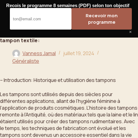
Passer
Recois le programme 8 semaines (PDF) selon ton objectif
au
Bahoo
Recevoir mon
contenu
programme
×
tampon textile:
Vanness Jamal
juillet 19, 2024
Généraliste
– Introduction: Historique et utilisation des tampons
Les tampons sont utilisés depuis des siècles pour
différentes applications, allant de l’hygiène féminine à
l’application de produits cosmétiques. L’histoire des tampons
remonte à l’Antiquité, où des matériaux tels que la laine et le lin
étaient utilisés pour créer des tampons rudimentaires. Avec
le temps, les techniques de fabrication ont évolué et les
tampons sont devenus un accessoire essentiel dans la vie