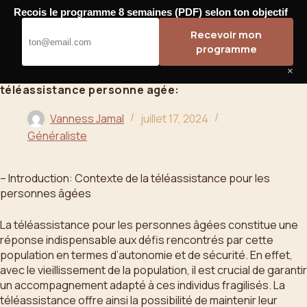
Passer
Recois le programme 8 semaines (PDF) selon ton objectif
au
Bahoo
Recevoir mon
contenu
programme
×
téléassistance personne agée:
Vanness Jamal
juillet 17, 2024
Généraliste
– Introduction: Contexte de la téléassistance pour les
personnes âgées
La téléassistance pour les personnes âgées constitue une
réponse indispensable aux défis rencontrés par cette
population en termes d’autonomie et de sécurité. En effet,
avec le vieillissement de la population, il est crucial de garantir
un accompagnement adapté à ces individus fragilisés. La
téléassistance offre ainsi la possibilité de maintenir leur