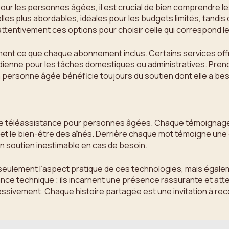
pour les personnes âgées, il est crucial de bien comprendre l
les plus abordables, idéales pour les budgets limités, tandi
attentivement ces options pour choisir celle qui correspond 
ement ce que chaque abonnement inclus. Certains services offr
ienne pour les tâches domestiques ou administratives. Prend
 la personne âgée bénéficie toujours du soutien dont elle a bes
e téléassistance pour personnes âgées. Chaque témoignage 
té et le bien-être des aînés. Derrière chaque mot témoigne un
 soutien inestimable en cas de besoin.
seulement l’aspect pratique de ces technologies, mais égaleme
ance technique ; ils incarnent une présence rassurante et att
sivement. Chaque histoire partagée est une invitation à recon