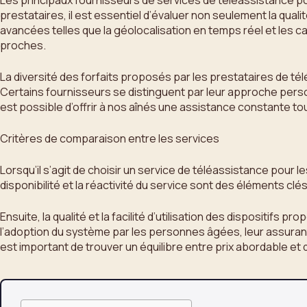
Les principaux fournisseurs de services de téléassistance pou
prestataires, il est essentiel d’évaluer non seulement la qualité
avancées telles que la géolocalisation en temps réel et les c
proches.
La diversité des forfaits proposés par les prestataires de t
Certains fournisseurs se distinguent par leur approche personn
est possible d’offrir à nos aînés une assistance constante tou
Critères de comparaison entre les services
Lorsqu’il s’agit de choisir un service de téléassistance pour l
disponibilité et la réactivité du service sont des éléments cl
Ensuite, la qualité et la facilité d’utilisation des dispositifs 
l’adoption du système par les personnes âgées, leur assurant ai
est important de trouver un équilibre entre prix abordable et q