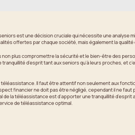
 seniors est une décision cruciale qui nécessite une analyse m
tés offertes par chaque société, mais également la qualité du
t pas non plus compromettre la sécurité et le bien-être des p
 tranquillité d’esprit tant aux seniors qu’à leurs proches, et c’es
de téléassistance. Il faut être attentif non seulement aux fonct
L’aspect financier ne doit pas être négligé, cependant il ne fau
 de la téléassistance est d’apporter une tranquillité d’esprit a
 service de téléassistance optimal.