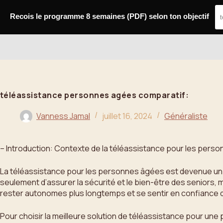
Passer
au
Recois le programme 8 semaines (PDF) selon ton objectif
contenu
Bahoo
téléassistance personnes agées comparatif:
Vanness Jamal
juillet 16, 2024
Généraliste
– Introduction: Contexte de la téléassistance pour les pers
La téléassistance pour les personnes âgées est devenue un pi
seulement d’assurer la sécurité et le bien-être des seniors, 
rester autonomes plus longtemps et se sentir en confiance d
Pour choisir la meilleure solution de téléassistance pour un