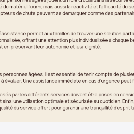
r personnes âgées jouent un rôle crucial dans la sécurité et 
 du matériel fourni, mais aussi la réactivité et l’efficacité du 
apteurs de chute peuvent se démarquer comme des partenaires p
éléassistance permet aux familles de trouver une solution par
alisée, offrant une attention plus individualisée à chaque béné
t en préservant leur autonomie et leur dignité.
es personnes âgées, il est essentiel de tenir compte de plusieur
és à évaluer. Une assistance immédiate en cas d’urgence peut f
proposés par les différents services doivent être prises en consid
nsi une utilisation optimale et sécurisée au quotidien. Enfin, 
ualité du service offert pour garantir une tranquillité d’esprit