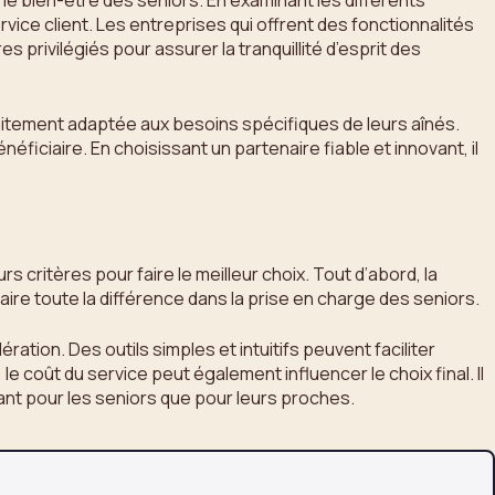
le bien-être des seniors. En examinant les différents
service client. Les entreprises qui offrent des fonctionnalités
rivilégiés pour assurer la tranquillité d’esprit des
faitement adaptée aux besoins spécifiques de leurs aînés.
ficiaire. En choisissant un partenaire fiable et innovant, il
s critères pour faire le meilleur choix. Tout d’abord, la
aire toute la différence dans la prise en charge des seniors.
ération. Des outils simples et intuitifs peuvent faciliter
le coût du service peut également influencer le choix final. Il
 tant pour les seniors que pour leurs proches.