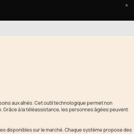
×
Accueil
Le Journal
Contact
soins aux aînés. Cet outil technologique permet non
oin. Grâce à la téléassistance, les personnes âgées peuvent
rvices disponibles sur le marché. Chaque système propose des