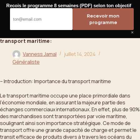
Passer
Recois le programme 8 semaines (PDF) selon ton objectif
au
Bahoo
Recevoir mon
contenu
programme
×
transport maritime:
Vanness Jamal
juillet 14, 2024
Généraliste
– Introduction: Importance du transport maritime
Le transport maritime occupe une place primordiale dans
l’économie mondiale, en assurant la majeure partie des
échanges commerciaux internationaux. En effet, plus de 90%
des marchandises sont transportées par voie maritime,
soulignant ainsi son importance stratégique. Ce mode de
transport offre une grande capacité de charge et permet le
transit efficace de produits divers à travers les océans du