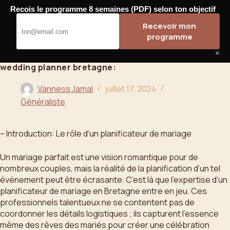
Passer
Recois le programme 8 semaines (PDF) selon ton objectif
au
Bahoo
Recevoir mon
contenu
programme
×
wedding planner bretagne:
Vanness Jamal
juillet 17, 2024
Généraliste
– Introduction: Le rôle d’un planificateur de mariage
Un mariage parfait est une vision romantique pour de
nombreux couples, mais la réalité de la planification d’un tel
événement peut être écrasante. C’est là que l’expertise d’un
planificateur de mariage en Bretagne entre en jeu. Ces
professionnels talentueux ne se contentent pas de
coordonner les détails logistiques ; ils capturent l’essence
même des rêves des mariés pour créer une célébration